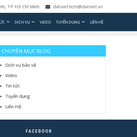
nh, TP Hồ Chí Minh
datviet.hcm@datviet.vn
TỨC
DỊCH VỤ
VIDEO
TUYỂN DỤNG
LIÊN HỆ
CHUYÊN MỤC BLOG
Dịch vụ bảo vệ
Video
Tin tức
Tuyển dụng
Liên Hệ
FACEBOOK