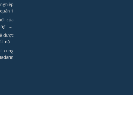
nghiệp
 quận 1
ới của
ụng từ
vệ được
ất năm
t cung
Madarin