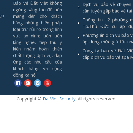
Bảo vệ Đất Việt không
Dịch vụ bảo vệ chuyên 
ngừng sáng tạo để luôn
cần tuyển gấp bảo vệ tại
ệp
mang đến cho khách
Thông tin 12 phường m
hàng những biện pháp
Tp.Thủ Đức cũ áp d
loại trừ rủi ro trong lĩnh
1/7/2025
Phương án dịch vụ bảo 
vực an ninh; luôn luôn
áp dụng mức giá tốt nh
lắng nghe, tiếp thu ý
2026
kiến nhằm hoàn thiện
Công ty bảo vệ Đất Việ
chất lượng dịch vụ, đáp
cấp dịch vụ bảo vệ spa 
ứng các nhu cầu của
khách hàng và cộng
đồng xã hội.
Copyright
©
DatViet Security
. All rights reserved.