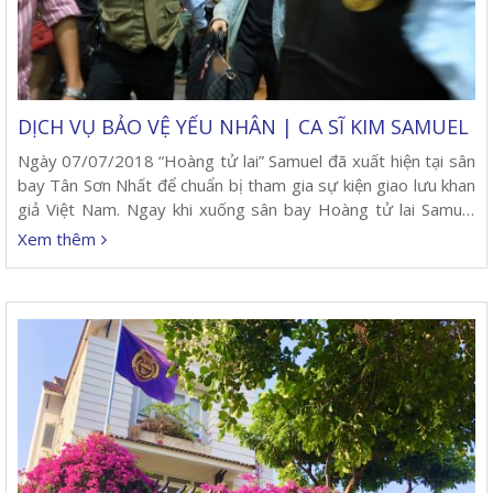
DỊCH VỤ BẢO VỆ YẾU NHÂN | CA SĨ KIM SAMUEL
Ngày 07/07/2018 “Hoàng tử lai” Samuel đã xuất hiện tại sân
bay Tân Sơn Nhất để chuẩn bị tham gia sự kiện giao lưu khan
giả Việt Nam. Ngay khi xuống sân bay Hoàng tử lai Samuel
hoàn toàn bất ngờ trước sự đón tiếp nhiệt tình của khán giả
Xem thêm
Việt Nam. Để bảo vệ cho Samuel và đảm bảo an ninh cho
đoàn tổ chức sự kiện tại Việt Nam. Công ty bảo vệ Đất Việt
được chọn làm đối tác cung cấp dịch vụ bảo vệ sự kiện và
đưa đón đoàn gặp gỡ giao lưu với khán giả tại tại Trung tâm
Hội nghị và Triển lãm Sài Gòn (SECC) ở Quận 7