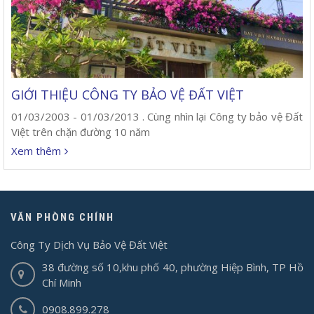
GIỚI THIỆU CÔNG TY BẢO VỆ ĐẤT VIỆT
01/03/2003 - 01/03/2013 . Cùng nhìn lại Công ty bảo vệ Đất
Việt trên chặn đường 10 năm
Xem thêm
VĂN PHÒNG CHÍNH
Công Ty Dịch Vụ Bảo Vệ Đất Việt
38 đường số 10,khu phố 40, phường Hiệp Bình, TP Hồ
Chí Minh
0908.899.278