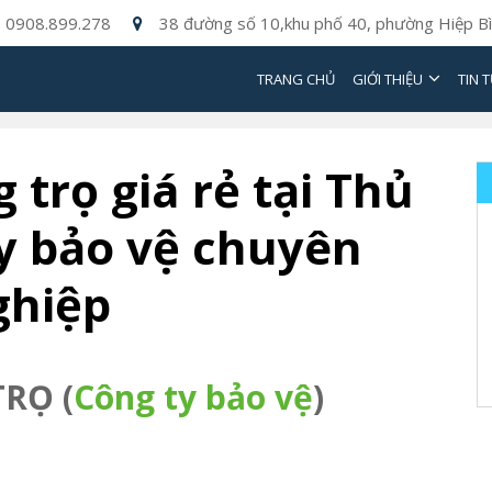
0908.899.278
38 đường số 10,khu phố 40, phường Hiệp Bì
TRANG CHỦ
GIỚI THIỆU
TIN 
trọ giá rẻ tại Thủ
y bảo vệ chuyên
ghiệp
RỌ (
Công ty bảo vệ
)