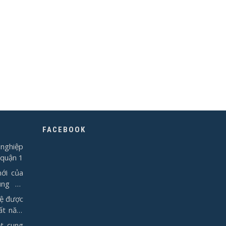
FACEBOOK
nghiệp
 quận 1
ới của
ụng từ
vệ được
ất năm
t cung