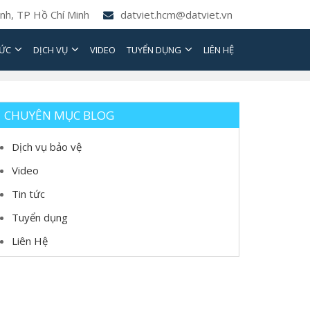
nh, TP Hồ Chí Minh
datviet.hcm@datviet.vn
TỨC
DỊCH VỤ
VIDEO
TUYỂN DỤNG
LIÊN HỆ
CHUYÊN MỤC BLOG
Dịch vụ bảo vệ
Video
Tin tức
Tuyển dụng
Liên Hệ