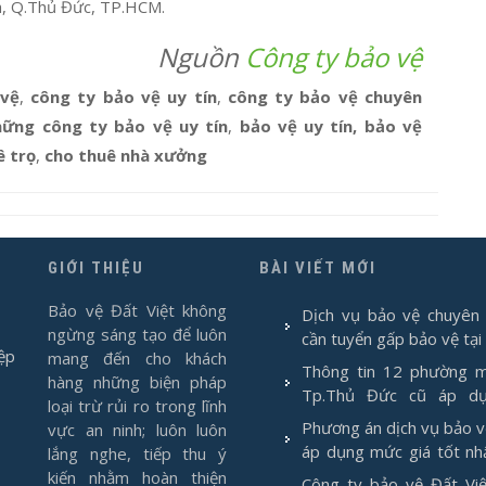
nh, Q.Thủ Đức, TP.HCM.
Nguồn
Công ty bảo vệ
 vệ
,
công ty bảo vệ uy tín
,
công ty bảo vệ chuyên
hững công ty bảo vệ uy tín
,
bảo vệ uy tín, bảo vệ
ê trọ
,
cho thuê nhà xưởng
GIỚI THIỆU
BÀI VIẾT MỚI
Bảo vệ Đất Việt không
Dịch vụ bảo vệ chuyên 
ngừng sáng tạo để luôn
cần tuyển gấp bảo vệ tại
ệp
mang đến cho khách
Thông tin 12 phường m
hàng những biện pháp
Tp.Thủ Đức cũ áp d
loại trừ rủi ro trong lĩnh
1/7/2025
Phương án dịch vụ bảo 
vực an ninh; luôn luôn
áp dụng mức giá tốt nh
lắng nghe, tiếp thu ý
2026
kiến nhằm hoàn thiện
Công ty bảo vệ Đất Việ