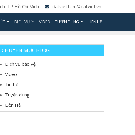
nh, TP Hồ Chí Minh
datviet.hcm@datviet.vn
TỨC
DỊCH VỤ
VIDEO
TUYỂN DỤNG
LIÊN HỆ
CHUYÊN MỤC BLOG
Dịch vụ bảo vệ
Video
Tin tức
Tuyển dụng
Liên Hệ