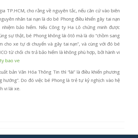
gia TP.HCM, cho rằng về nguyên tắc, nếu căn cứ vào biên
nguyên nhân tai nạn là do bé Phong điều khiển gây tai nạn
ch nhiệm bảo hiểm. Nếu Công ty Ha Lô chứng minh được
úng sự thật, bé Phong không lái ôtô mà là do “chồm sang
m cho xe tự di chuyển và gây tai nạn”, và cùng với đó bé
JICO từ chối chi trả bảo hiểm là không phù hợp, bởi hành vi
ty bao ve
uất bản Văn Hóa Thông Tin thì “lái” là điều khiển phương
ng hướng”. Do đó việc bé Phong là trẻ tự kỷ nghịch vào hệ
vi lái xe.