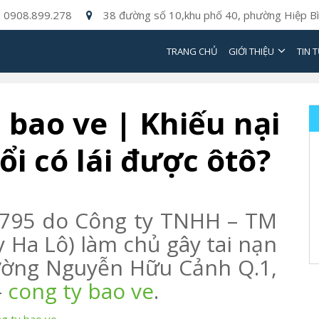
0908.899.278
38 đường số 10,khu phố 40, phường Hiệp Bì
TRANG CHỦ
GIỚI THIỆU
TIN 
 bao ve | Khiếu nại
ổi có lái được ôtô?
1795 do Công ty TNHH – TM
ty Ha Lô) làm chủ gây tai nạn
đường Nguyễn Hữu Cảnh Q.1,
–
cong ty bao ve
.