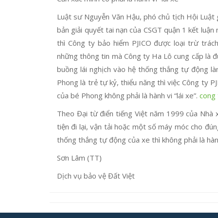
Luật sư Nguyễn Văn Hậu, phó chủ tịch Hội Luật 
bản giải quyết tai nạn của CSGT quận 1 kết luận 
thì Công ty bảo hiểm PJICO được loại trừ trá
những thông tin mà Công ty Ha Lô cung cấp là đ
buồng lái nghịch vào hệ thống thắng tự động là
Phong là trẻ tự kỷ, thiểu năng thì việc Công ty P
của bé Phong không phải là hành vi “lái xe”.
cong 
Theo Đại từ điển tiếng Việt năm 1999 của Nhà x
tiện đi lại, vận tải hoặc một số máy móc cho đú
thống thắng tự động của xe thì không phải là hành 
Sơn Lâm (TT)
Dịch vụ bảo vệ Đất Việt