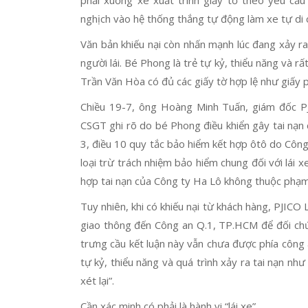
phải xuống xe xuất trình giấy tờ theo yêu cầ
nghịch vào hệ thống thắng tự động làm xe tự di 
Văn bản khiếu nại còn nhấn mạnh lúc đang xảy ra 
người lái. Bé Phong là trẻ tự kỷ, thiểu năng và rấ
Trần Văn Hòa có đủ các giấy tờ hợp lệ như giấy 
Chiều 19-7, ông Hoàng Minh Tuấn, giám đốc PJI
CSGT ghi rõ do bé Phong điều khiển gây tai nạn 
3, điều 10 quy tắc bảo hiểm kết hợp ôtô do Côn
loại trừ trách nhiệm bảo hiểm chung đối với lái 
hợp tai nạn của Công ty Ha Lô không thuộc phạm 
Tuy nhiên, khi có khiếu nại từ khách hàng, PJICO 
giao thông đến Công an Q.1, TP.HCM để đối chứ
trưng cầu kết luận này vẫn chưa được phía côn
tự kỷ, thiểu năng và quá trình xảy ra tai nạn nh
xét lại”.
Cần xác minh có phải là hành vi “lái xe”