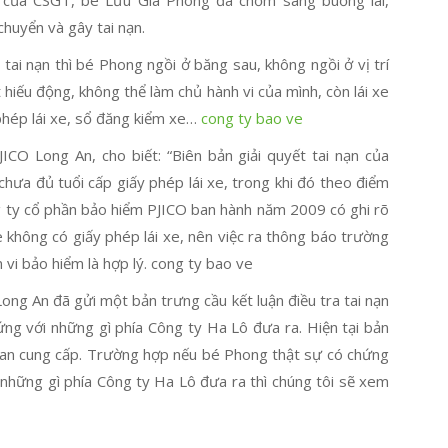
u của CSGT, bé Lưu Gia Phong đã chồm sang buồng lái,
chuyển và gây tai nạn.
tai nạn thì bé Phong ngồi ở băng sau, không ngồi ở vị trí
t hiếu động, không thể làm chủ hành vi của mình, còn lái xe
phép lái xe, sổ đăng kiểm xe…
cong ty bao ve
CO Long An, cho biết: “Biên bản giải quyết tai nạn của
chưa đủ tuổi cấp giấy phép lái xe, trong khi đó theo điểm
g ty cổ phần bảo hiểm PJICO ban hành năm 2009 có ghi rõ
xe không có giấy phép lái xe, nên việc ra thông báo trường
vi bảo hiểm là hợp lý. cong ty bao ve
Long An đã gửi một bản trưng cầu kết luận điều tra tai nạn
ng với những gì phía Công ty Ha Lô đưa ra. Hiện tại bản
g an cung cấp. Trường hợp nếu bé Phong thật sự có chứng
ư những gì phía Công ty Ha Lô đưa ra thì chúng tôi sẽ xem