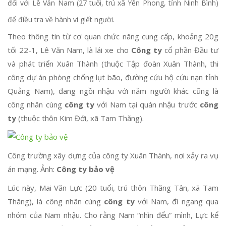
đối với Lê Văn Nam (27 tuổi, trú xã Yên Phong, tỉnh Ninh Bình)
để điều tra về hành vi giết người.
Theo thông tin từ cơ quan chức năng cung cấp, khoảng 20g
tối 22-1, Lê Văn Nam, là lái xe cho
Công ty
cổ phần Đầu tư
và phát triển Xuân Thành (thuộc Tập đoàn Xuân Thành, thi
công dự án phòng chống lụt bão, đường cứu hộ cứu nạn tỉnh
Quảng Nam), đang ngồi nhậu với năm người khác cũng là
công nhân cùng
công ty
với Nam tại quán nhậu trước
công
ty
(thuộc thôn Kim Đới, xã Tam Thăng).
Công trường xây dựng của công ty Xuân Thành, nơi xảy ra vụ
án mạng. Ảnh:
Công ty bảo vệ
Lúc này, Mai Văn Lực (20 tuổi, trú thôn Thăng Tân, xã Tam
Thăng), là công nhân cùng
công ty
với Nam, đi ngang qua
nhóm của Nam nhậu. Cho rằng Nam “nhìn đểu” mình, Lực kể