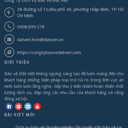
Công Ty Dịch Vụ Bảo Vệ Đất Việt
38 đường số 10,khu phố 40, phường Hiệp Bình, TP Hồ
Chí Minh
0908.899.278
datviet.hcm@datviet.vn
https://congtybaovedatviet.com
GIỚI THIỆU
Bảo vệ Đất Việt không ngừng sáng tạo để luôn mang đến cho
khách hàng những biện pháp loại trừ rủi ro trong lĩnh vực an
ninh; luôn luôn lắng nghe, tiếp thu ý kiến nhằm hoàn thiện chất
lượng dịch vụ, đáp ứng các nhu cầu của khách hàng và cộng
đồng xã hội.
BÀI VIẾT MỚI
Dịch vụ bảo vệ chuyên nghiệp cần tuyển gấp bảo vệ tại