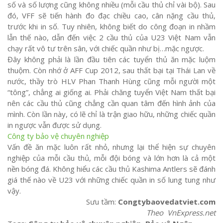
số và số lượng cũng không nhiều (mỗi cầu thủ chỉ vài bộ). Sau
đó, VFF sẽ tiến hành đo đạc chiều cao, cân nặng cầu thủ,
trước khi in số. Tuy nhiên, không biết do công đoạn in nhầm
lẫn thế nào, dẫn đến việc 2 cầu thủ của U23 Việt Nam vẫn
chạy rất vô tư trên sân, với chiếc quần như bị…mặc ngược.
Đây không phải là lần đầu tiên các tuyển thủ ăn mặc luộm
thuộm. Còn nhớ ở AFF Cup 2012, sau thất bại tại Thái Lan về
nước, thầy trò HLV Phan Thanh Hùng cũng mỗi người một
“tông”, chẳng ai giống ai. Phải chăng tuyển Việt Nam thất bại
nên các cầu thủ cũng chẳng cần quan tâm đến hình ảnh của
mình. Còn lần này, có lẽ chỉ là trận giao hữu, những chiếc quần
in ngược vẫn được sử dụng.
Công ty bảo vệ chuyên nghiệp
Vấn đề ăn mặc luôn rất nhỏ, nhưng lại thể hiện sự chuyên
nghiệp của mỗi cầu thủ, mỗi đội bóng và lớn hơn là cả một
nền bóng đá. Không hiểu các cầu thủ Kashima Antlers sẽ đánh
giá thế nào về U23 với những chiếc quần in số lung tung như
vậy.
Sưu tầm:
Congtybaovedatviet.com
Theo VnExpress.net