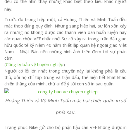
đều có thể nhìn thấy những khác biệt theo kiểu khác người
này.
Trước đó trong hiệp một, cả Hoàng Thiên và Minh Tuấn đều
mặc theo đúng quy định. Nhưng sang hiệp hai, sự lộn xộn xảy
ra nhưng nó không được các thành viên ban huấn luyện hay
các quan chức VFF nhắc nhở. Sự cố xảy ra trong trận đấu giao
hữu quốc tế kỷ niệm 40 năm thiết lập quan hệ ngoại giao Việt
Nam – Nhật Bản nên những hình ảnh trên đem tới sự phản
cảm.
(
Công ty bảo vệ huyên nghiệp
)
Người có lỗi lớn nhất trong chuyện này lại không phải là cầu
thủ, bởi họ chỉ tập trung và trận đấu, thể hiện hết khát khao
chiến thắng của mình, chứ ai để ý tới con số in sau quần.
Hoàng Thiên và Vũ Minh Tuấn mặc hai chiếc quần in số
phía sau.
Trang phục Nike gửi cho bộ phận hậu cần VFF không được in