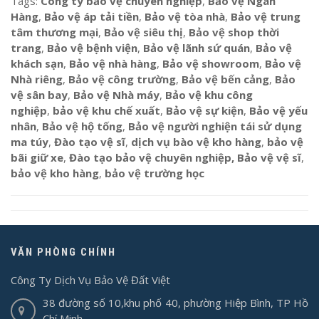
Tags:
Công ty bảo vệ chuyên nghiệp
,
Bảo vệ Ngân
Hàng
,
Bảo vệ áp tải tiền
,
Bảo vệ tòa nhà
,
Bảo vệ trung
tâm thương mại
,
Bảo vệ siêu thị
,
Bảo vệ shop thời
trang
,
Bảo vệ bệnh viện
,
Bảo vệ lãnh sứ quán
,
Bảo vệ
khách sạn
,
Bảo vệ nhà hàng
,
Bảo vệ showroom
,
Bảo vệ
Nhà riêng
,
Bảo vệ công trường
,
Bảo vệ bến cảng
,
Bảo
vệ sân bay
,
Bảo vệ Nhà máy
,
Bảo vệ khu công
nghiệp
,
bảo vệ khu chế xuất
,
Bảo vệ sự kiện
,
Bảo vệ yếu
nhân
,
Bảo vệ hộ tống
,
Bảo vệ người nghiện tái sử dụng
ma túy
,
Đào tạo vệ sĩ
,
dịch vụ bào vệ kho hàng
,
bảo vệ
bãi giữ xe
,
Đào tạo bảo vệ chuyên nghiệp, Bảo vệ vệ sĩ
,
bảo vệ kho hàng
,
bảo vệ trường học
VĂN PHÒNG CHÍNH
Công Ty Dịch Vụ Bảo Vệ Đất Việt
38 đường số 10,khu phố 40, phường Hiệp Bình, TP Hồ
Chí Minh