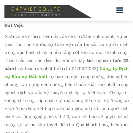
Kính chào Quý khách hàng đến với
Công ty Dịch vụ Bảo vệ
Đất Việt
.
Giữa vô vàn rủi ro tiềm ẩn của môi trường kinh doanh, sự an
toàn cho con người, sự toàn vẹn của tài sản và sự ổn định
trong vận hành chính là nền tảng cốt lõi cho mọi thành công.
Thấu hiểu sâu sắc điều đó, với bề dày kinh nghiệm
hơn 22
năm
hình thành và phát triển (từ 01/03/2003)
Công ty Dịch
vụ Bảo vệ Đất Việt
tự hào là một trong những đơn vị tiên
phong, tạo dựng nên những tiêu chuẩn khắt khe nhất trong
ngành dịch vụ bảo vệ chuyên nghiệp tại Việt Nam. Chúng tôi
không chỉ cung cấp nhân sự, mà mang đến một
hệ thống an
ninh toàn diện
, kết hợp hoàn hảo giữa yếu tố con người tinh
nhuệ và công nghệ giám sát 4.0, cam kết bảo vệ quyền lợi và
mang lại sự an tâm tuyệt đối cho Quý khách hàng trên mọi
miền tổ quốc.