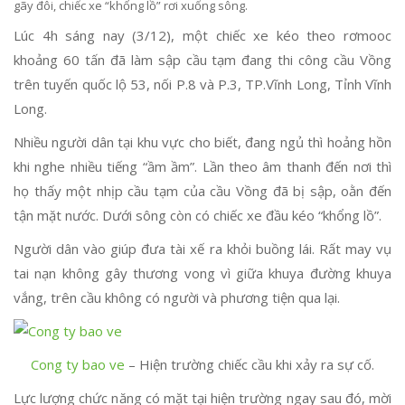
gãy đôi, chiếc xe “khổng lồ” rơi xuống sông.
Lúc 4h sáng nay (3/12), một chiếc xe kéo theo rơmooc
khoảng 60 tấn đã làm sập cầu tạm đang thi công cầu Vồng
trên tuyến quốc lộ 53, nối P.8 và P.3, TP.Vĩnh Long, Tỉnh Vĩnh
Long.
Nhiều người dân tại khu vực cho biết, đang ngủ thì hoảng hồn
khi nghe nhiều tiếng “ầm ầm”. Lần theo âm thanh đến nơi thì
họ thấy một nhịp cầu tạm của cầu Vồng đã bị sập, oằn đến
tận mặt nước. Dưới sông còn có chiếc xe đầu kéo “khổng lồ”.
Người dân vào giúp đưa tài xế ra khỏi buồng lái. Rất may vụ
tai nạn không gây thương vong vì giữa khuya đường khuya
vắng, trên cầu không có người và phương tiện qua lại.
Cong ty bao ve
– Hiện trường chiếc cầu khi xảy ra sự cố.
Lực lượng chức năng có mặt tại hiện trường ngay sau đó, mời