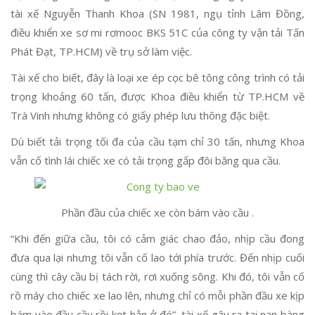
tài xế Nguyễn Thanh Khoa (SN 1981, ngụ tỉnh Lâm Đồng,
điều khiển xe sơ mi rơmooc BKS 51C của công ty vận tải Tấn
Phát Đạt, TP.HCM) về trụ sở làm việc.
Tài xế cho biết, đây là loại xe ép cọc bê tông công trình có tải
trọng khoảng 60 tấn, được Khoa điều khiển từ TP.HCM về
Trà Vinh nhưng không có giấy phép lưu thông đặc biệt.
Dù biết tải trọng tối đa của cầu tạm chỉ 30 tấn, nhưng Khoa
vẫn cố tình lái chiếc xe có tải trọng gấp đôi băng qua cầu.
Phần đầu của chiếc xe còn bám vào cầu .
“Khi đến giữa cầu, tôi có cảm giác chao đảo, nhịp cầu đong
đưa qua lại nhưng tôi vẫn cố lao tới phía trước. Đến nhịp cuối
cùng thì cây cầu bị tách rời, rơi xuống sông. Khi đó, tôi vẫn cố
rồ máy cho chiếc xe lao lên, nhưng chỉ có mỗi phần đầu xe kịp
bám vào đầu cầu rồi kẹt hẳn ở đó”, tài xế gây ra tai nạn bàng