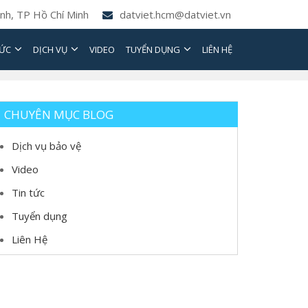
nh, TP Hồ Chí Minh
datviet.hcm@datviet.vn
TỨC
DỊCH VỤ
VIDEO
TUYỂN DỤNG
LIÊN HỆ
CHUYÊN MỤC BLOG
Dịch vụ bảo vệ
Video
Tin tức
Tuyển dụng
Liên Hệ