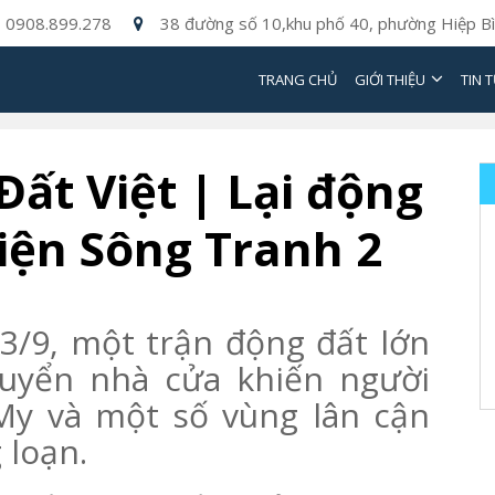
0908.899.278
38 đường số 10,khu phố 40, phường Hiệp Bì
TRANG CHỦ
GIỚI THIỆU
TIN 
Đất Việt | Lại động
điện Sông Tranh 2
3/9, một trận động đất lớn
huyển nhà cửa khiến người
My và một số vùng lân cận
 loạn.