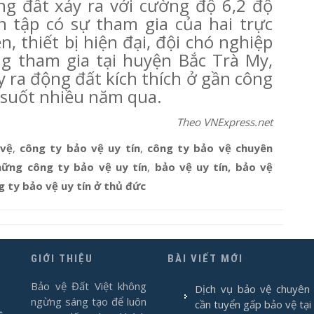
ng đất xảy ra với cường độ 6,2 độ
n tập có sự tham gia của hai trực
, thiết bị hiện đại, đội chó nghiệp
g tham gia tại huyện Bắc Trà My,
ra động đất kích thích ở gần công
 suốt nhiều năm qua.
Theo VNExpress.net
 vệ
,
công ty bảo vệ uy tín
,
công ty bảo vệ chuyên
hững công ty bảo vệ uy tín
,
bảo vệ uy tín, bảo vệ
g ty bảo vệ uy tín ở thủ đức
GIỚI THIỆU
BÀI VIẾT MỚI
Bảo vệ Đất Việt không
Dịch vụ bảo vệ chuyên 
ngừng sáng tạo để luôn
cần tuyển gấp bảo vệ tại