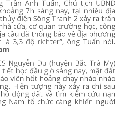
ng Trần Anh Tuấn, Chủ tịch UBND
khoảng 7h sáng nay, tại nhiều địa
hủy điện Sông Tranh 2 xảy ra trận
nhà cửa, cơ quan trường học, công
 địa cầu đã thông báo về địa phương
là 3,3 độ richter”, ông Tuấn nói.
Nam
CS Nguyễn Du (huyện Bắc Trà My)
 tiết học đầu giờ sáng nay, mặt đất
 giáo viên hốt hoảng chạy nháo nhào
ng. Hiện tượng này xảy ra chỉ sau
phó động đất và tìm kiếm cứu nạn
ng Nam tổ chức càng khiến người