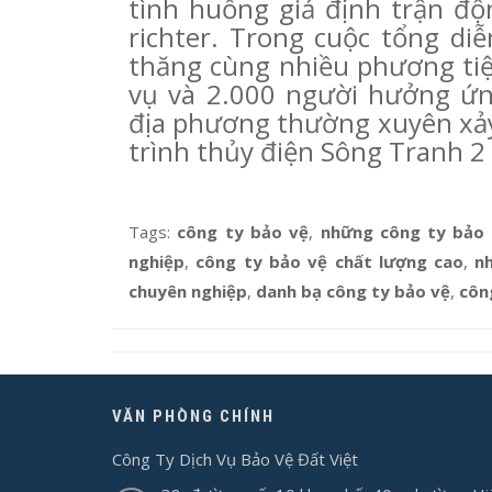
tình huống giả định trận độ
richter. Trong cuộc tổng diễ
thăng cùng nhiều phương tiện
vụ và 2.000 người hưởng ứn
địa phương thường xuyên xảy 
trình thủy điện Sông Tranh 2
Tags:
công ty bảo vệ
,
những công ty bảo
nghiệp
,
công ty bảo vệ chất lượng cao
,
n
chuyên nghiệp
,
danh bạ công ty bảo vệ
,
côn
VĂN PHÒNG CHÍNH
Công Ty Dịch Vụ Bảo Vệ Đất Việt