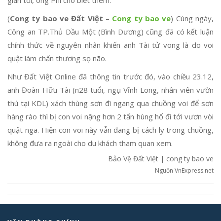
gian tới, ông Phi cho biết thêm.
(
Cong ty bao ve Đất Việt –
Cong ty bao ve
) Cùng ngày,
Công an TP.Thủ Dầu Một (Bình Dương) cũng đã có kết luận
chính thức về nguyên nhân khiến anh Tài tử vong là do voi
quật làm chấn thương sọ não.
Như Đất Việt Online đã thông tin trước đó, vào chiều 23.12,
anh Đoàn Hữu Tài (n28 tuổi, ngụ Vĩnh Long, nhân viên vườn
thú tại KDL) xách thùng sơn đi ngang qua chuồng voi để sơn
hàng rào thì bị con voi nặng hơn 2 tấn hùng hổ đi tới vươn vòi
quật ngã. Hiện con voi này vẫn đang bị cách ly trong chuồng,
không đưa ra ngoài cho du khách tham quan xem.
Bảo Vệ Đất Việt | cong ty bao ve
Nguồn VnExpress.net