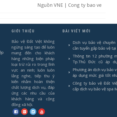
Nguồn VNE | Cong ty bao ve
GIỚI THIỆU
BÀI VIẾT MỚI
Bảo vệ Đất Việt không
Dịch vụ bảo vệ chuyên 
ngừng sáng tạo để luôn
cần tuyển gấp bảo vệ tại
ệp
mang đến cho khách
Thông tin 12 phường m
hàng những biện pháp
Tp.Thủ Đức cũ áp d
loại trừ rủi ro trong lĩnh
1/7/2025
Phương án dịch vụ bảo 
vực an ninh; luôn luôn
áp dụng mức giá tốt nh
lắng nghe, tiếp thu ý
2026
kiến nhằm hoàn thiện
Công ty bảo vệ Đất Việ
chất lượng dịch vụ, đáp
cấp dịch vụ bảo vệ spa 
ứng các nhu cầu của
khách hàng và cộng
đồng xã hội.