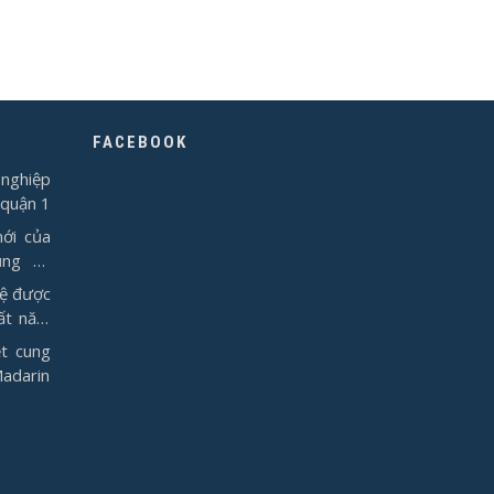
FACEBOOK
nghiệp
 quận 1
ới của
ụng từ
vệ được
ất năm
t cung
Madarin