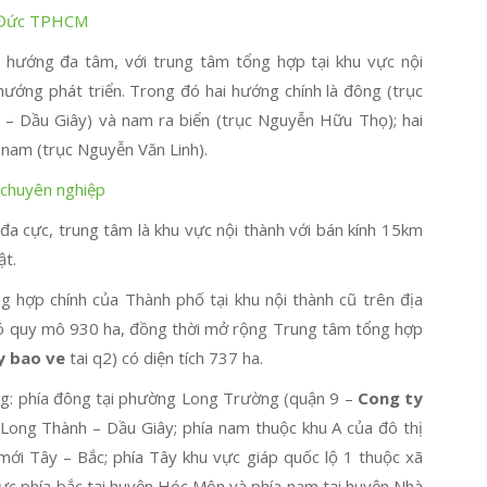
hủ Đức TPHCM
hướng đa tâm, với trung tâm tổng hợp tại khu vực nội
hướng phát triển. Trong đó hai hướng chính là đông (trục
– Dầu Giây) và nam ra biển (trục Nguyễn Hữu Thọ); hai
– nam (trục Nguyễn Văn Linh).
đa cực, trung tâm là khu vực nội thành với bán kính 15km
ật.
hợp chính của Thành phố tại khu nội thành cũ trên địa
có quy mô 930 ha, đồng thời mở rộng Trung tâm tổng hợp
y bao ve
tai q2) có diện tích 737 ha.
ng: phía đông tại phường Long Trường (quận 9 –
Cong ty
 Long Thành – Dầu Giây; phía nam thuộc khu A của đô thị
mới Tây – Bắc; phía Tây khu vực giáp quốc lộ 1 thuộc xã
vực phía bắc tại huyện Hóc Môn và phía nam tại huyện Nhà