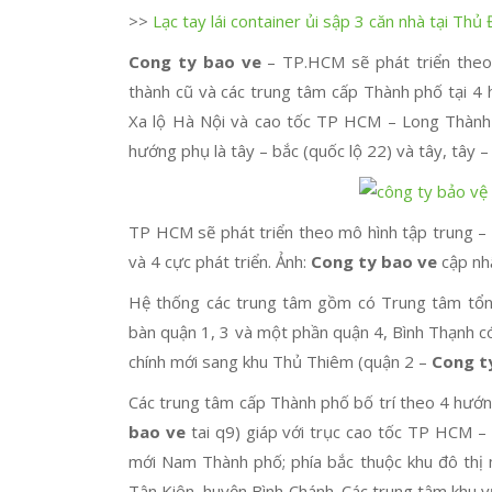
>>
Lạc tay lái container ủi sập 3 căn nhà tại T
Cong ty bao ve
– TP.HCM sẽ phát triển theo 
thành cũ và các trung tâm cấp Thành phố tại 4 
Xa lộ Hà Nội và cao tốc TP HCM – Long Thành 
hướng phụ là tây – bắc (quốc lộ 22) và tây, tây 
TP HCM sẽ phát triển theo mô hình tập trung – 
và 4 cực phát triển. Ảnh:
Cong ty bao ve
cập nh
Hệ thống các trung tâm gồm có Trung tâm tổng 
bàn quận 1, 3 và một phần quận 4, Bình Thạnh 
chính mới sang khu Thủ Thiêm (quận 2 –
Cong t
Các trung tâm cấp Thành phố bố trí theo 4 hướ
bao ve
tai q9) giáp với trục cao tốc TP HCM –
mới Nam Thành phố; phía bắc thuộc khu đô thị 
Tân Kiên, huyện Bình Chánh. Các trung tâm khu 