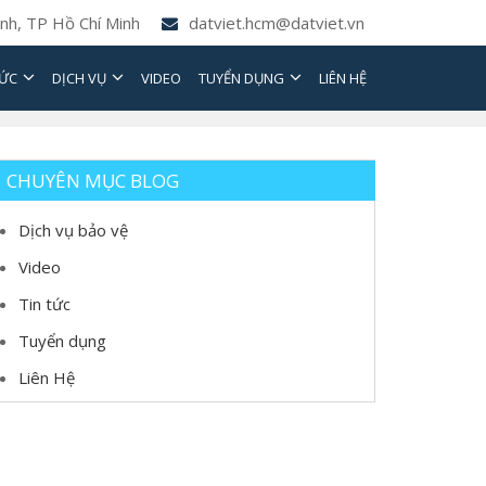
nh, TP Hồ Chí Minh
datviet.hcm@datviet.vn
TỨC
DỊCH VỤ
VIDEO
TUYỂN DỤNG
LIÊN HỆ
CHUYÊN MỤC BLOG
Dịch vụ bảo vệ
Video
Tin tức
Tuyển dụng
Liên Hệ