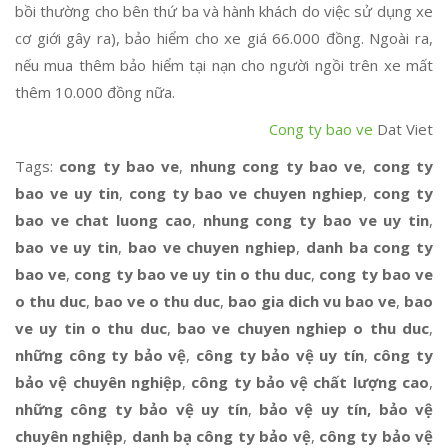
bồi thường cho bên thứ ba và hành khách do việc sử dụng xe
cơ giới gây ra), bảo hiểm cho xe giá 66.000 đồng. Ngoài ra,
nếu mua thêm bảo hiểm tại nạn cho người ngồi trên xe mất
thêm 10.000 đồng nữa.
Cong ty bao ve
Dat Viet
Tags:
cong ty bao ve
,
nhung cong ty bao ve
,
cong ty
bao ve uy tin
,
cong ty bao ve chuyen nghiep
,
cong ty
bao ve chat luong cao
,
nhung cong ty bao ve uy tin
,
bao ve uy tin
,
bao ve chuyen nghiep
,
danh ba cong ty
bao ve
,
cong ty bao ve uy tin o thu duc
,
cong ty bao ve
o thu duc
,
bao ve o thu duc
,
bao gia dich vu bao ve
,
bao
ve uy tin o thu duc
,
bao ve chuyen nghiep o thu duc
,
những công ty bảo vệ
,
công ty bảo vệ uy tín
,
công ty
bảo vệ chuyên nghiệp
,
công ty bảo vệ chất lượng cao
,
những công ty bảo vệ uy tín
,
bảo vệ uy tín, bảo vệ
chuyên nghiệp
,
danh bạ công ty bảo vệ
,
công ty bảo vệ