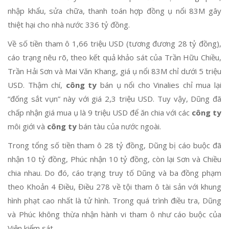
nhập khẩu, sửa chữa, thanh toán hợp đồng ụ nổi 83M gây
thiệt hại cho nhà nước 336 tỷ đồng.
Về số tiền tham ô 1,66 triệu USD (tương đương 28 tỷ đồng),
cáo trạng nêu rõ, theo kết quả khảo sát của Trần Hữu Chiều,
Trần Hải Sơn và Mai Văn Khang, giá ụ nổi 83M chỉ dưới 5 triệu
USD. Thậm chí,
công ty
bán ụ nổi cho Vinalies chỉ mua lại
“đống sắt vụn” này với giá 2,3 triệu USD. Tuy vậy, Dũng đã
chấp nhận giá mua ụ là 9 triệu USD để ăn chia với các
công ty
môi giới và
công ty
bán tàu của nước ngoài.
Trong tổng số tiền tham ô 28 tỷ đồng, Dũng bị cáo buộc đã
nhận 10 tỷ đồng, Phúc nhận 10 tỷ đồng, còn lại Sơn và Chiều
chia nhau. Do đó, cáo trạng truy tố Dũng và ba đồng phạm
theo Khoản 4 Điều, Điều 278 về tội tham ô tài sản với khung
hình phạt cao nhất là tử hình. Trong quá trình điều tra, Dũng
và Phúc không thừa nhận hành vi tham ô như cáo buộc của
Viện kiểm sát.