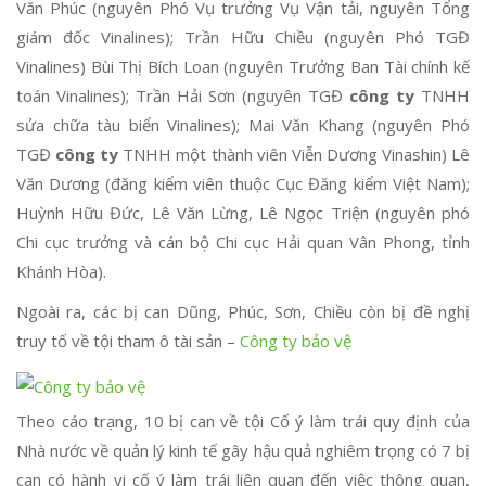
Văn Phúc (nguyên Phó Vụ trưởng Vụ Vận tải, nguyên Tổng
giám đốc Vinalines); Trần Hữu Chiều (nguyên Phó TGĐ
Vinalines) Bùi Thị Bích Loan (nguyên Trưởng Ban Tài chính kế
toán Vinalines); Trần Hải Sơn (nguyên TGĐ
công ty
TNHH
sửa chữa tàu biển Vinalines); Mai Văn Khang (nguyên Phó
TGĐ
công ty
TNHH một thành viên Viễn Dương Vinashin) Lê
Văn Dương (đăng kiểm viên thuộc Cục Đăng kiểm Việt Nam);
Huỳnh Hữu Đức, Lê Văn Lừng, Lê Ngọc Triện (nguyên phó
Chi cục trưởng và cán bộ Chi cục Hải quan Vân Phong, tỉnh
Khánh Hòa).
Ngoài ra, các bị can Dũng, Phúc, Sơn, Chiều còn bị đề nghị
truy tố về tội tham ô tài sản –
Công ty bảo vệ
Theo cáo trạng, 10 bị can về tội Cố ý làm trái quy định của
Nhà nước về quản lý kinh tế gây hậu quả nghiêm trọng có 7 bị
can có hành vi cố ý làm trái liên quan đến việc thông quan,