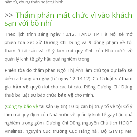
năm tù, chung thân hoặc tử hình.
>>
Thẩm phán mất chức vì vào khách
sạn với bồ nhí
Theo lịch trình sáng ngày 12.12, TAND TP Hà Nội sẽ mở
phiên tòa xét xử Dương Chí Dũng và 9 đồng phạm về tội
tham ô tài sản và cố ý làm trái quy định của Nhà nước về
quản lý kinh tế gây hậu quả nghiêm trọng.
Phiên tòa do thẩm phán Ngô Thị Ánh làm chủ tọa dự kiến sẽ
diễn ra trong ba ngày (từ ngày 12-14.12). Có 15 luật sư tham
gia
bảo vệ
quyền lợi cho các bị cáo. Riêng Dương Chí Dũng
thuê ba luật sư bào chữa
bảo vệ
cho mình.
(
Công ty bảo vệ
tài sản uy tín) 10 bị can bị truy tố về tội Cố ý
làm trái quy định của Nhà nước về quản lý kinh tế gây hậu quả
nghiêm trọng gồm: Dương Chí Dũng (nguyên Chủ tịch HĐQT
Vinalines, nguyên Cục trưởng Cục Hàng hải, Bộ GTVT); Mai