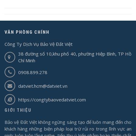
VĂN PHÒNG CHÍNH
Công Ty Dịch Vụ Bảo Vệ Đất Việt
38 đường số 10,khu phố 40, phường Hiệp Bình, TP Hồ
Chí Minh
0908.899.278
datviet.hcm@datviet.vn
https://congtybaovedatviet.com
GIỚI THIỆU
Bảo vệ Đất Việt không ngừng sáng tạo để luôn mang đến cho
khách hàng những biện pháp loại trừ rủi ro trong lĩnh vực an
ninh; luôn luôn lắng nghe, tiếp thu ý kiến nhằm hoàn thiện chất