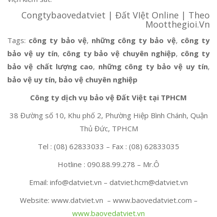
Congtybaovedatviet | Đất VIệt Online | Theo
Mootthegioi.Vn
Tags:
công ty bảo vệ
,
những công ty bảo vệ
,
công ty
bảo vệ uy tín
,
công ty bảo vệ chuyên nghiệp
,
công ty
bảo vệ chất lượng cao
,
những công ty bảo vệ uy tín
,
bảo vệ uy tín, bảo vệ chuyên nghiệp
Công ty d
ị
ch v
ụ
b
ả
o v
ệ
Đấ
t Vi
ệ
t tại TPHCM
38 Đường số 10, Khu phố 2, Phường Hiệp Bình Chánh, Quận
Thủ Đức, TPHCM
Tel : (08) 62833033 – Fax : (08) 62833035
Hotline : 090.88.99.278 – Mr.Ô
Email: info@datviet.vn – datviet.hcm@datviet.vn
Website: www.datviet.vn – www.baovedatviet.com –
www.baovedatviet.vn