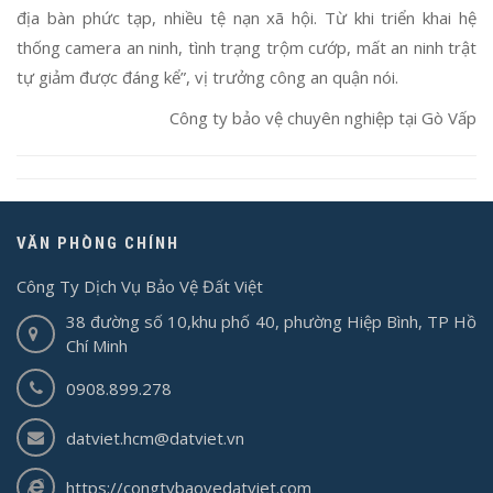
địa bàn phức tạp, nhiều tệ nạn xã hội. Từ khi triển khai hệ
thống camera an ninh, tình trạng trộm cướp, mất an ninh trật
tự giảm được đáng kể”, vị trưởng công an quận nói.
Công ty bảo vệ chuyên nghiệp tại Gò Vấp
VĂN PHÒNG CHÍNH
Công Ty Dịch Vụ Bảo Vệ Đất Việt
38 đường số 10,khu phố 40, phường Hiệp Bình, TP Hồ
Chí Minh
0908.899.278
datviet.hcm@datviet.vn
https://congtybaovedatviet.com