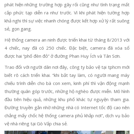
phát hiện những trường hợp gây rối cũng như tình trạng mất
cắp phức tạp diễn ra như trước. Vì khi phát hiện tường hợp
khả nghi thì sự việc nhanh chóng được kết hợp xử lý rất suông
sẻ, gọn gang.
Hệ thống camera an ninh được triển khai từ tháng 8/2013 với
4 chiếc, nay đã có 250 chiếc. Đặc biệt, camera đã xóa sổ
được hai “phố đèn đỏ” ở đường Phan Huy Ích và Tân Sơn.
Trao đổi với người dân nơi đây, công ty bảo vệ tại tphcm mới
biết rõ cách triển khai. “khi bắt tay làm, có người mang máy
chiếu trình diễn cho bà con xem, kinh phí thì vận động mạnh
thường quân góp trước, những hộ nghèo được miễn. Mô hình
đầu tiên hiệu quả, những khu phố khác tự nguyện tham gia.
Đường truyền gắn nhờ những nhà có Internet tốc độ cao nên
chẳng mấy chốc hệ thống camera phủ khắp nơi”, dịch vụ bảo
vệ nhà riêng tại Gò Vấp chia sẻ.