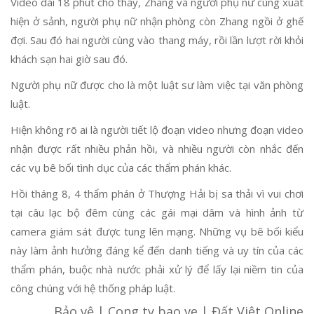
Video dài 18 phút cho thấy, Zhang và người phụ nữ cùng xuất
hiện ở sảnh, người phụ nữ nhận phòng còn Zhang ngồi ở ghế
đợi. Sau đó hai người cùng vào thang máy, rồi lần lượt rời khỏi
khách sạn hai giờ sau đó.
Người phụ nữ được cho là một luật sư làm việc tại văn phòng
luật.
Hiện không rõ ai là người tiết lộ đoạn video nhưng đoạn video
nhận được rất nhiều phản hồi, và nhiều người còn nhắc đến
các vụ bê bối tình dục của các thẩm phán khác.
Hồi tháng 8, 4 thẩm phán ở Thượng Hải bị sa thải vì vui chơi
tại câu lạc bộ đêm cùng các gái mại dâm và hình ảnh từ
camera giám sát được tung lên mạng. Những vụ bê bối kiểu
này làm ảnh hưởng đáng kể đến danh tiếng và uy tín của các
thẩm phán, buộc nhà nước phải xử lý để lấy lại niềm tin của
công chúng với hệ thống pháp luật.
Bảo vệ | Cong ty bao ve | Đất Việt Online