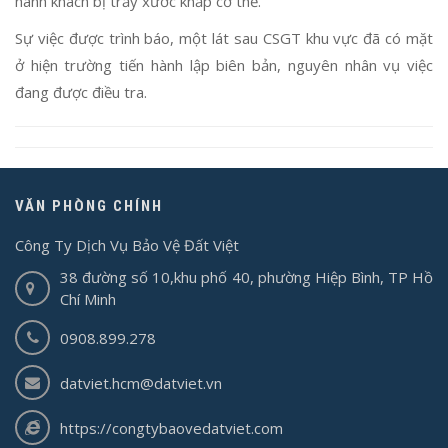
hành khách bị trầy xước khắp cơ thể.
Sự việc được trình báo, một lát sau CSGT khu vực đã có mặt
ở hiện trường tiến hành lập biên bản, nguyên nhân vụ việc
đang được điều tra.
VĂN PHÒNG CHÍNH
Công Ty Dịch Vụ Bảo Vệ Đất Việt
38 đường số 10,khu phố 40, phường Hiệp Bình, TP Hồ
Chí Minh
0908.899.278
datviet.hcm@datviet.vn
https://congtybaovedatviet.com