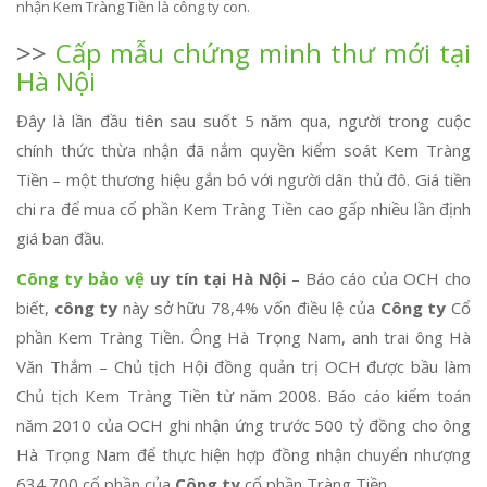
nhận Kem Tràng Tiền là công ty con.
>>
Cấp mẫu chứng minh thư mới tại
Hà Nội
Đây là lần đầu tiên sau suốt 5 năm qua, người trong cuộc
chính thức thừa nhận đã nắm quyền kiểm soát Kem Tràng
Tiền – một thương hiệu gắn bó với người dân thủ đô. Giá tiền
chi ra để mua cổ phần Kem Tràng Tiền cao gấp nhiều lần định
giá ban đầu.
Công ty bảo vệ
uy tín tại Hà Nội
– Báo cáo của OCH cho
biết,
công ty
này sở hữu 78,4% vốn điều lệ của
Công ty
Cổ
phần Kem Tràng Tiền. Ông Hà Trọng Nam, anh trai ông Hà
Văn Thắm – Chủ tịch Hội đồng quản trị OCH được bầu làm
Chủ tịch Kem Tràng Tiền từ năm 2008. Báo cáo kiểm toán
năm 2010 của OCH ghi nhận ứng trước 500 tỷ đồng cho ông
Hà Trọng Nam để thực hiện hợp đồng nhận chuyển nhượng
634.700 cổ phần của
Công ty
cổ phần Tràng Tiền.