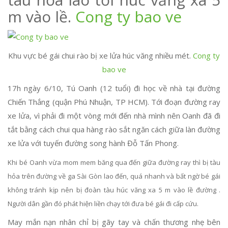
m vào lề.
Cong ty bao ve
Khu vực bé gái chui rào bị xe lửa húc văng nhiều mét.
Cong ty
bao ve
17h ngày 6/10, Tú Oanh (12 tuổi) đi học về nhà tại đường
Chiến Thắng (quận Phú Nhuận, TP HCM). Tới đoạn đường ray
xe lửa, vì phải đi một vòng mới đến nhà mình nên Oanh đã đi
tắt bằng cách chui qua hàng rào sắt ngăn cách giữa làn đường
xe lửa với tuyến đường song hành Đỗ Tấn Phong.
Khi bé Oanh vừa mom mem băng qua đến giữa đường ray thì bị tàu
hỏa trên đường về ga Sài Gòn lao đến, quá nhanh và bất ngờ bé gái
không tránh kịp nên bị đoàn tàu húc văng xa 5 m vào lề đường .
Người dân gần đó phát hiện liền chạy tới đưa bé gái đi cấp cứu.
May mắn nạn nhân chỉ bị gãy tay và chấn thương nhẹ bên