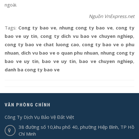
ngoài.
Nguồn VnExpress.net
Tags:
Cong ty bao ve
,
nhung cong ty bao ve
,
cong ty
bao ve uy tin
,
cong ty dich vu bao ve chuyen nghiep
,
cong ty bao ve chat luong cao
,
cong ty bao ve o phu
nhuan
,
dich vu bao ve o quan phu nhuan
,
nhung cong ty
bao ve uy tin
,
bao ve uy tin
,
bao ve chuyen nghiep
,
danh ba cong ty bao ve
VĂN PHÒNG CHÍNH
Công Ty Dịch Vụ Bảo Vệ Đất Việt
38 đường số 10,khu phố 40, phường Hiệp Bình, TP Hồ
Chí Minh