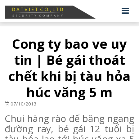
Cong ty bao ve uy
tin | Bé gái thoát
chết khi bị tàu hỏa
húc văng 5 m
07/10/2013
Chui hàng rào để băng ngang
đường ray, bé gái 12 tuổi bị
tàu hỏa lao tới húc văng xa 5