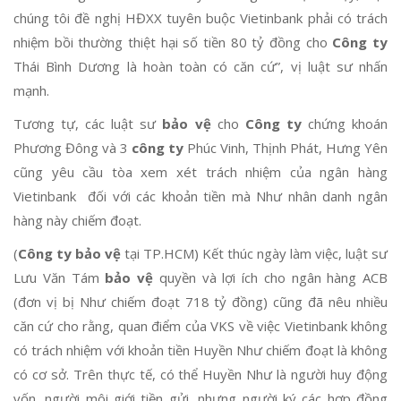
chúng tôi đề nghị HĐXX tuyên buộc Vietinbank phải có trách
nhiệm bồi thường thiệt hại số tiền 80 tỷ đồng cho
Công ty
Thái Bình Dương là hoàn toàn có căn cứ”, vị luật sư nhấn
mạnh.
Tương tự, các luật sư
bảo vệ
cho
Công ty
chứng khoán
Phương Đông và 3
công ty
Phúc Vinh, Thịnh Phát, Hưng Yên
cũng yêu cầu tòa xem xét trách nhiệm của ngân hàng
Vietinbank đối với các khoản tiền mà Như nhân danh ngân
hàng này chiếm đoạt.
(
Công ty bảo vệ
tại TP.HCM) Kết thúc ngày làm việc, luật sư
Lưu Văn Tám
bảo vệ
quyền và lợi ích cho ngân hàng ACB
(đơn vị bị Như chiếm đoạt 718 tỷ đồng) cũng đã nêu nhiều
căn cứ cho rằng, quan điểm của VKS về việc Vietinbank không
có trách nhiệm với khoản tiền Huyền Như chiếm đoạt là không
có cơ sở. Trên thực tế, có thể Huyền Như là người huy động
vốn, người môi giới tiền gửi, nhưng người ký các hợp đồng