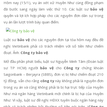
Hôm nay (15/1), vụ án xét xử Huyền Như cùng đồng phạm
đã bước sang ngày làm việc thứ 10. Các luật sư
bảo vệ
quyền và lợi ích hợp pháp cho các nguyên đơn dân sự trong
vụ án lần lượt trình bày quan điểm.
Luật sư
bảo vệ
cho các nguyên đơn tại tòa hôm nay đều đề
nghị Vietinbank phải có trách nhiệm với số tiền Như chiếm
đoạt. Ảnh:
Công ty bảo vệ
.
Mở đầu phần phát biểu, luật sư Nguyễn Minh Tâm (Đoàn luật
sư TP HCM) người
bảo vệ
cho
Công ty
chứng khoán
Saigonbank – Berjayra (SBBS), đơn vị bị Như chiếm đoạt 210
tỷ đồng, vẫn cho rằng
công ty
này không phải là nguyên đơn
trong vụ án và cũng không phải là bị hại trực tiếp của Huyền
Như mà ngân hàng Vietinbank mới chính là bị hại của Huyền
Như. Vì vậy, luật sư đề nghị HĐXX tuyên buộc ngân hàng này
phải có trách nhiệm bồi thường số tiền nói trên. (
Công ty