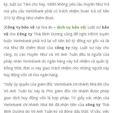
ký, luật sư Tâm cho hay, SBBS không yêu cầu Huyền Như trả
mà yêu cầu Vietinbank phải có trách nhiệm hoàn trả số tiền
210 tỷ đồng Như chiếm đoạt.
(
Công ty bảo vệ
tại tòa án
–
dịch vụ bảo vệ
) Luật sư
bảo
vệ
cho
Công ty
Thái Bình Dương cũng đề nghị HĐXX tuyên
buộc Vietinbank phải trả lại số tiền 80 tỷ đồng nợ gốc và lãi
mà Như đã chiếm đoạt của
công ty
này. Luật sư này cho
rằng, bị cáo Huyền Như và Võ Anh Tuấn đều là người của
pháp nhân Vietinbank do ngân hàng này bổ nhiệm và quản lý.
Đồng thời, đơn vị này giao trách nhiệm cho những người này
huy động vốn về cho ngân hàng.
“Giấy ủy quyền của giám đốc Vietinbank chi nhánh Nhà Bè cho
Võ Anh Tuấn lúc này là Phó giám đốc chi nhánh được phép
giao dịch huy động vốn là hợp pháp. 10 giấy xác nhận của
Vietinbank chi nhánh Nhà Bè đã nhận tiền của
công ty
Thái
Bình Dương do Võ Anh Tuấn ký và đóng dấu thật. Vì vậy, việc