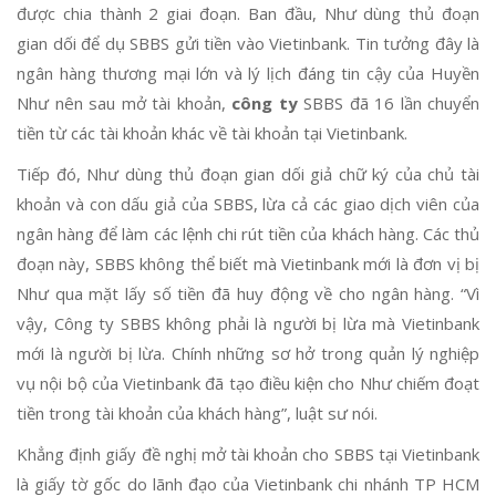
được chia thành 2 giai đoạn. Ban đầu, Như dùng thủ đoạn
gian dối để dụ SBBS gửi tiền vào Vietinbank. Tin tưởng đây là
ngân hàng thương mại lớn và lý lịch đáng tin cậy của Huyền
Như nên sau mở tài khoản,
công ty
SBBS đã 16 lần chuyển
tiền từ các tài khoản khác về tài khoản tại Vietinbank.
Tiếp đó, Như dùng thủ đoạn gian dối giả chữ ký của chủ tài
khoản và con dấu giả của SBBS, lừa cả các giao dịch viên của
ngân hàng để làm các lệnh chi rút tiền của khách hàng. Các thủ
đoạn này, SBBS không thể biết mà Vietinbank mới là đơn vị bị
Như qua mặt lấy số tiền đã huy động về cho ngân hàng. “Vì
vậy, Công ty SBBS không phải là người bị lừa mà Vietinbank
mới là người bị lừa. Chính những sơ hở trong quản lý nghiệp
vụ nội bộ của Vietinbank đã tạo điều kiện cho Như chiếm đoạt
tiền trong tài khoản của khách hàng”, luật sư nói.
Khẳng định giấy đề nghị mở tài khoản cho SBBS tại Vietinbank
là giấy tờ gốc do lãnh đạo của Vietinbank chi nhánh TP HCM