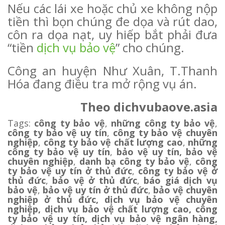
Nếu các lái xe hoặc chủ xe không nộp
tiền thì bọn chúng đe dọa và rút dao,
côn ra dọa nạt, uy hiếp bắt phải đưa
“tiền
dịch vụ bảo vệ
” cho chúng.
Công an huyện Như Xuân, T.Thanh
Hóa đang điều tra mở rộng vụ án.
Theo dichvubaove.asia
Tags:
công ty bảo vệ
,
những công ty bảo vệ
,
công ty bảo vệ uy tín
,
công ty bảo vệ chuyên
nghiệp
,
công ty bảo vệ chất lượng cao
,
những
công ty bảo vệ uy tín
,
bảo vệ uy tín, bảo vệ
chuyên nghiệp
,
danh bạ công ty bảo vệ
,
công
ty bảo vệ uy tín ở thủ đức
,
công ty bảo vệ ở
thủ đức
,
bảo vệ ở thủ đức
,
báo giá dịch vụ
bảo vệ
,
bảo vệ uy tín ở thủ đức
,
bảo vệ chuyên
nghiệp ở thủ đức,
dịch vụ bảo vệ chuyên
nghiệp
,
dịch vụ bảo vệ chất lượng cao
,
công
ty bảo vệ uy tín
,
dịch vụ bảo vệ ngân hàng
,