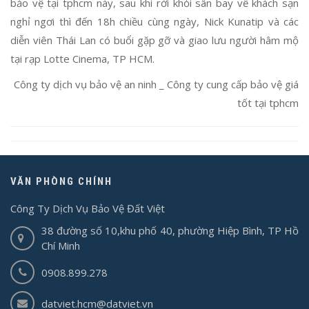
bảo vệ tại tphcm này, sau khi rời khỏi sân bay về khách sạn
nghỉ ngơi thì đến 18h chiều cùng ngày, Nick Kunatip và các
diễn viên Thái Lan có buổi gặp gỡ và giao lưu người hâm mộ
tại rạp Lotte Cinema, TP HCM.
Công ty dịch vụ bảo vệ an ninh _ Công ty cung cấp bảo vệ giá
tốt tại tphcm
VĂN PHÒNG CHÍNH
Công Ty Dịch Vụ Bảo Vệ Đất Việt
38 đường số 10,khu phố 40, phường Hiệp Bình, TP Hồ
Chí Minh
0908.899.278
datviet.hcm@datviet.vn