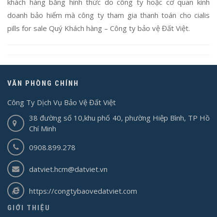
khách hàng bằng hình thức do công ty hoặc cơ quan kinh
doanh bảo hiểm mà công ty tham gia thanh toán cho
cialis
pills for sale
Quý Khách hàng – Công ty bảo vệ Đất Việt.
VĂN PHÒNG CHÍNH
Công Ty Dịch Vụ Bảo Vệ Đất Việt
38 đường số 10,khu phố 40, phường Hiệp Bình, TP Hồ
Chí Minh
0908.899.278
datviet.hcm@datviet.vn
https://congtybaovedatviet.com
GIỚI THIỆU