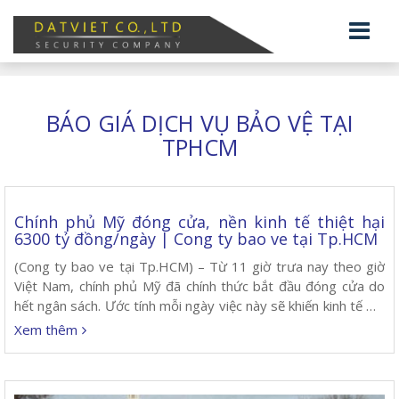
BÁO GIÁ DỊCH VỤ BẢO VỆ TẠI
TPHCM
Chính phủ Mỹ đóng cửa, nền kinh tế thiệt hại
6300 tỷ đồng/ngày | Cong ty bao ve tại Tp.HCM
(Cong ty bao ve tại Tp.HCM) – Từ 11 giờ trưa nay theo giờ
Việt Nam, chính phủ Mỹ đã chính thức bắt đầu đóng cửa do
hết ngân sách. Ước tính mỗi ngày việc này sẽ khiến kinh tế Mỹ
thiệt hại khoảng 6300 tỷ đồng. Giới tài chính phố Wall dự kiến
Xem thêm
sẽ […]