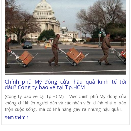
Chính phủ Mỹ đóng cửa, hậu quả kinh tế tới
đâu? Cong ty bao ve tại Tp.HCM
(Cong ty bao ve tại Tp.HCM) – Việc chính phủ Mỹ đóng cửa
không chỉ khiến người dân và các nhân viên chính phủ bị xáo
trộn cuộc sống, mà có khả năng gây ra những hậu quả lớn
cho nền kinh tế lớn nhất thế giới nếu kéo dài. >> Chính phủ
Xem thêm
Mỹ đóng cửa, […]