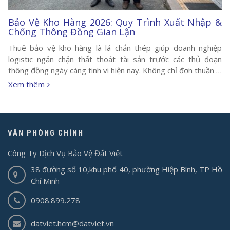
Bảo Vệ Kho Hàng 2026: Quy Trình Xuất Nhập &
Chống Thông Đồng Gian Lận
Thuê bảo vệ kho hàng là lá chắn thép giúp doanh nghiệp
logistic ngăn chặn thất thoát tài sản trước các thủ đoạn
thông đồng ngày càng tinh vi hiện nay. Không chỉ đơn thuần là
trông coi hàng hóa, một dịch vụ chuyên nghiệp phải kiểm
Xem thêm
soát chặt chẽ quy trình xuất nhập, đảm […]
VĂN PHÒNG CHÍNH
Công Ty Dịch Vụ Bảo Vệ Đất Việt
38 đường số 10,khu phố 40, phường Hiệp Bình, TP Hồ
Chí Minh
0908.899.278
datviet.hcm@datviet.vn