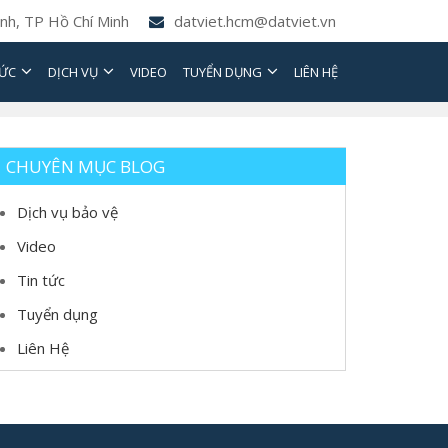
nh, TP Hồ Chí Minh
datviet.hcm@datviet.vn
TỨC
DỊCH VỤ
VIDEO
TUYỂN DỤNG
LIÊN HỆ
CHUYÊN MỤC BLOG
Dịch vụ bảo vệ
Video
Tin tức
Tuyển dụng
Liên Hệ