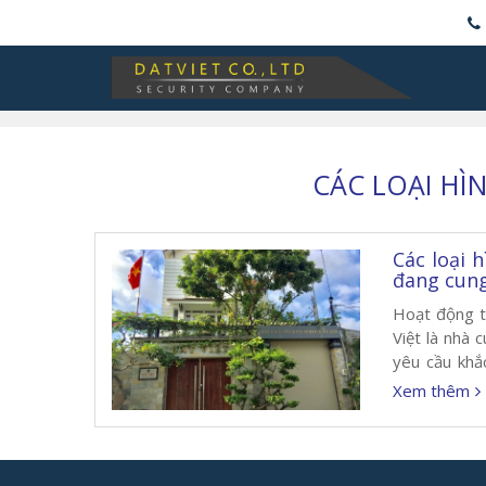
CÁC LOẠI HÌ
Các loại 
đang cun
Hoạt động t
Việt là nhà 
yêu cầu khắ
cùng Quý khá
Xem thêm