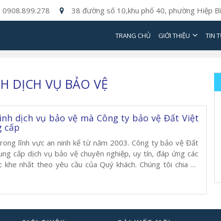
0908.899.278
38 đường số 10,khu phố 40, phường Hiệp Bì
TRANG CHỦ
GIỚI THIỆU
TIN 
NH DỊCH VỤ BẢO VỆ
hình dịch vụ bảo vệ mà Công ty bảo vệ Đất Việt
g cấp
rong lĩnh vực an ninh kể từ năm 2003. Công ty bảo vệ Đất
cung cấp dịch vụ bảo vệ chuyên nghiệp, uy tín, đáp ứng các
c khe nhất theo yêu cầu của Quý khách. Chúng tôi chia sẽ
ch hàng các loại hình dịch […]