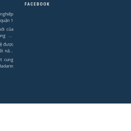
FACEBOOK
nghiệp
 quận 1
ới của
ụng từ
vệ được
ất năm
t cung
Madarin