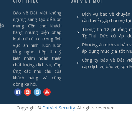
GIỚI THIỆU
BÀI VIẾT MỚI
Bảo vệ Đất Việt không
Dịch vụ bảo vệ chuyên 
ngừng sáng tạo để luôn
cần tuyển gấp bảo vệ tại
ệp
mang đến cho khách
Thông tin 12 phường m
hàng những biện pháp
Tp.Thủ Đức cũ áp d
loại trừ rủi ro trong lĩnh
1/7/2025
Phương án dịch vụ bảo 
vực an ninh; luôn luôn
áp dụng mức giá tốt nh
lắng nghe, tiếp thu ý
2026
kiến nhằm hoàn thiện
Công ty bảo vệ Đất Việ
chất lượng dịch vụ, đáp
cấp dịch vụ bảo vệ spa 
ứng các nhu cầu của
khách hàng và cộng
đồng xã hội.
Copyright
©
DatViet Security
. All rights reserved.