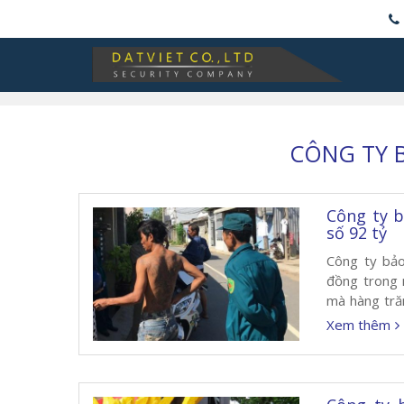
CÔNG TY 
Công ty b
số 92 tỷ
Công ty bảo
đồng trong 
mà hàng tră
Ông Thái sau
Xem thêm