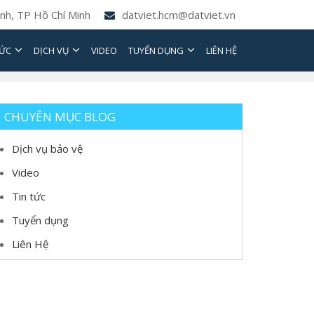
nh, TP Hồ Chí Minh
datviet.hcm@datviet.vn
TỨC
DỊCH VỤ
VIDEO
TUYỂN DỤNG
LIÊN HỆ
CHUYÊN MỤC BLOG
Dịch vụ bảo vệ
Video
Tin tức
Tuyển dụng
Liên Hệ