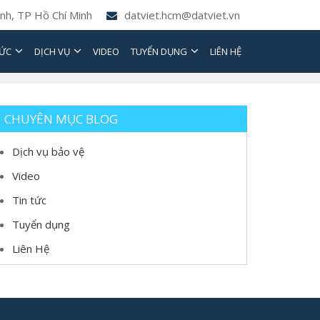
nh, TP Hồ Chí Minh
datviet.hcm@datviet.vn
TỨC
DỊCH VỤ
VIDEO
TUYỂN DỤNG
LIÊN HỆ
CHUYÊN MỤC BLOG
Dịch vụ bảo vệ
Video
Tin tức
Tuyển dụng
Liên Hệ