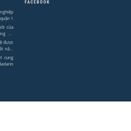
FACEBOOK
nghiệp
 quận 1
ới của
ụng từ
vệ được
ất năm
t cung
Madarin