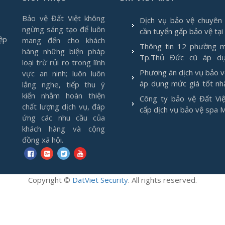
Bảo vệ Đất Việt không
Dịch vụ bảo vệ chuyên 
ngừng sáng tạo để luôn
cần tuyển gấp bảo vệ tại
ệp
mang đến cho khách
Thông tin 12 phường m
hàng những biện pháp
Tp.Thủ Đức cũ áp d
loại trừ rủi ro trong lĩnh
1/7/2025
Phương án dịch vụ bảo 
vực an ninh; luôn luôn
áp dụng mức giá tốt nh
lắng nghe, tiếp thu ý
2026
kiến nhằm hoàn thiện
Công ty bảo vệ Đất Việ
chất lượng dịch vụ, đáp
cấp dịch vụ bảo vệ spa 
ứng các nhu cầu của
khách hàng và cộng
đồng xã hội.
Copyright
©
DatViet Security
. All rights reserved.