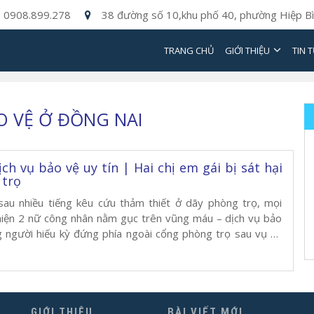
0908.899.278
38 đường số 10,khu phố 40, phường Hiệp Bì
TRANG CHỦ
GIỚI THIỆU
TIN 
O VỆ Ở ĐỒNG NAI
ịch vụ bảo vệ uy tín | Hai chị em gái bị sát hại
 trọ
sau nhiều tiếng kêu cứu thảm thiết ở dãy phòng trọ, mọi
hiện 2 nữ công nhân nằm gục trên vũng máu – dịch vụ bảo
g người hiếu kỳ đứng phía ngoài cổng phòng trọ sau vụ án
 7h, nhiều tiếng kêu cứu phát ra […]
GIỚI THIỆU
BÀI VIẾT MỚI