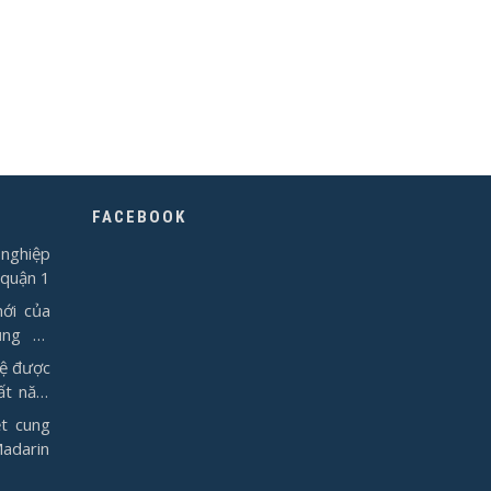
FACEBOOK
nghiệp
 quận 1
ới của
ụng từ
vệ được
ất năm
t cung
Madarin