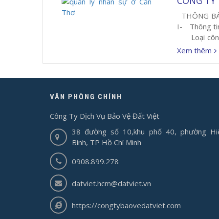
CÔNG TY D
THÔNG BÁO
I- Thông ti
Loại công 
4,320,000đ (
Xem thêm
VĂN PHÒNG CHÍNH
Công Ty Dịch Vụ Bảo Vệ Đất Việt
38 đường số 10,khu phố 40, phường Hi
Bình, TP Hồ Chí Minh
0908.899.278
datviet.hcm@datviet.vn
https://congtybaovedatviet.com