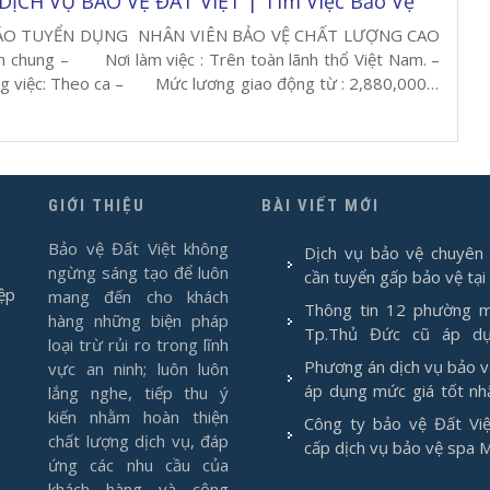
ỊCH VỤ BẢO VỆ ĐẤT VIỆT | Tìm Việc Bảo Vệ
 TUYỂN DỤNG NHÂN VIÊN BẢO VỆ CHẤT LƯỢNG CAO
n chung – Nơi làm việc : Trên toàn lãnh thổ Việt Nam. –
việc: Theo ca – Mức lương giao động từ : 2,880,000 –
tùy vào thời gian làm việc). – Lĩnh vực: Dịch vụ bảo […]
GIỚI THIỆU
BÀI VIẾT MỚI
Bảo vệ Đất Việt không
Dịch vụ bảo vệ chuyên 
ngừng sáng tạo để luôn
cần tuyển gấp bảo vệ tại
ệp
mang đến cho khách
Thông tin 12 phường m
hàng những biện pháp
Tp.Thủ Đức cũ áp d
loại trừ rủi ro trong lĩnh
1/7/2025
Phương án dịch vụ bảo 
vực an ninh; luôn luôn
áp dụng mức giá tốt nh
lắng nghe, tiếp thu ý
2026
kiến nhằm hoàn thiện
Công ty bảo vệ Đất Việ
chất lượng dịch vụ, đáp
cấp dịch vụ bảo vệ spa 
ứng các nhu cầu của
khách hàng và cộng