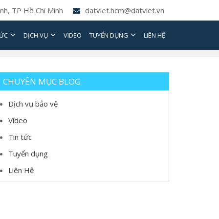
nh, TP Hồ Chí Minh
datviet.hcm@datviet.vn
TỨC
DỊCH VỤ
VIDEO
TUYỂN DỤNG
LIÊN HỆ
CHUYÊN MỤC BLOG
Dịch vụ bảo vệ
Video
Tin tức
Tuyển dụng
Liên Hệ