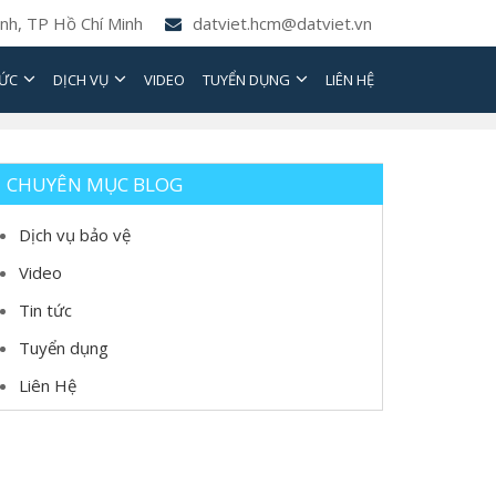
nh, TP Hồ Chí Minh
datviet.hcm@datviet.vn
TỨC
DỊCH VỤ
VIDEO
TUYỂN DỤNG
LIÊN HỆ
CHUYÊN MỤC BLOG
Dịch vụ bảo vệ
Video
Tin tức
Tuyển dụng
Liên Hệ