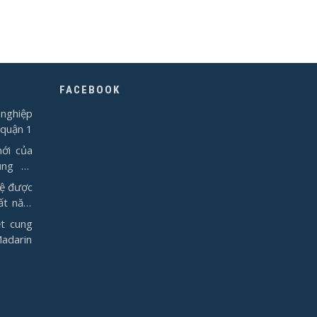
FACEBOOK
nghiệp
 quận 1
ới của
ụng từ
vệ được
ất năm
t cung
Madarin