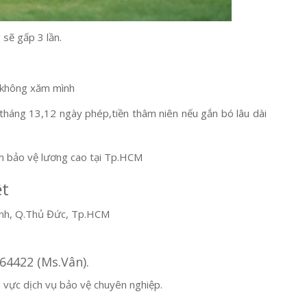
 sẽ gấp 3 lần.
, không xăm mình
háng 13,12 ngày phép,tiền thâm niên nếu gắn bó lâu dài
àm bảo vệ lương cao tại Tp.HCM
ệt
ánh, Q.Thủ Đức, Tp.HCM
64422 (Ms.Vân).
h vực dịch vụ bảo vệ chuyên nghiệp.