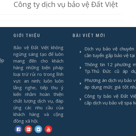
Công ty dịch vụ bảo vệ Đất Việt
GIỚI THIỆU
BÀI VIẾT MỚI
Bảo vệ Đất Việt không
Dịch vụ bảo vệ chuyên 
ngừng sáng tạo để luôn
cần tuyển gấp bảo vệ tại
ệp
mang đến cho khách
Thông tin 12 phường m
hàng những biện pháp
Tp.Thủ Đức cũ áp d
loại trừ rủi ro trong lĩnh
1/7/2025
Phương án dịch vụ bảo 
vực an ninh; luôn luôn
áp dụng mức giá tốt nh
lắng nghe, tiếp thu ý
2026
kiến nhằm hoàn thiện
Công ty bảo vệ Đất Việ
chất lượng dịch vụ, đáp
cấp dịch vụ bảo vệ spa 
ứng các nhu cầu của
khách hàng và cộng
đồng xã hội.