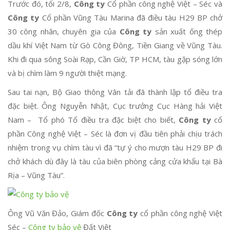
Trước đó, tối 2/8,
Công ty
Cổ phần công nghệ Việt – Séc và
Công ty
Cổ phần Vũng Tàu Marina đã điều tàu H29 BP chở
30 công nhân, chuyên gia của
Công ty
sản xuất ống thép
dầu khí Việt Nam từ Gò Công Đông, Tiền Giang về Vũng Tàu.
Khi đi qua sông Soài Rạp, Cần Giờ, TP HCM, tàu gặp sóng lớn
và bị chìm làm 9 người thiệt mạng.
Sau tai nạn, Bộ Giao thông Vân tải đã thành lập tổ điều tra
đặc biệt. Ông Nguyễn Nhật, Cục trưởng Cục Hàng hải Việt
Nam – Tổ phó Tổ điều tra đặc biệt cho biết,
Công ty
cổ
phần Công nghệ Việt – Séc là đơn vị đầu tiên phải chịu trách
nhiệm trong vụ chìm tàu vì đã “tự ý cho mượn tàu H29 BP đi
chở khách dù đây là tàu của biên phòng cảng cửa khẩu tại Bà
Rịa – Vũng Tàu”.
Ông Vũ Văn Đảo, Giám đốc
Công ty
cổ phần công nghệ Việt
Séc –
Công ty bảo vệ
Đất Việt