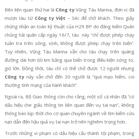
Bên liên quan thứ hai là
Công ty
Vũng Tàu Marina, đơn vị đã
mượn tàu từ
Công ty Việt
– Séc để chở khách. Theo giấy
chứng nhận an toàn kỹ thuật của H29 BP do đăng kiểm Quân
chủng hải quân cấp ngày 16/7, tàu này “chỉ được phép chạy
tuần tra trên sông, vịnh, không được phép chạy trên biển”.
Tuy nhiên, Vũng Tàu Marina vẫn cho tàu chạy trên quãng
đường dài hơn 60 km băng qua biển trong điều kiện sóng to,
gió lớn. Đồng thời, tàu chỉ có thể chở được 12 người nhưng
Công ty
này vẫn chở đến 30 người là “quá mạo hiểm, coi
thường tính mạng của hành khách”.
Ngoài ra, Bộ Giao thông còn cho rằng, một số cá nhân đã “có
dấu hiệu che giấu thông tin liên quan đến vụ tai nạn”, không
thông báo kịp thời cho cơ quan chuyên ngành về tìm kiếm cứu
nạn dẫn đến hậu quả vụ tai nạn trở nên nghiêm trọng hơn.
Trước những vi phạm có dấu hiệu cấu thành tội phạm, trong