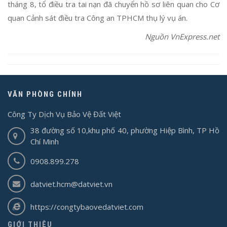
tháng 8, tổ điều tra tai nạn đã chuyển hồ sơ liên quan cho Cơ
quan Cảnh sát điều tra Công an TPHCM thụ lý vụ án.
Nguồn VnExpress.net
VĂN PHÒNG CHÍNH
Công Ty Dịch Vụ Bảo Vệ Đất Việt
38 đường số 10,khu phố 40, phường Hiệp Bình, TP Hồ
Chí Minh
0908.899.278
datviet.hcm@datviet.vn
https://congtybaovedatviet.com
GIỚI THIỆU