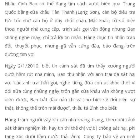
Nhận định Ban có thể đang tìm cách vượt biên qua Trung
Quốc bằng cửa khẩu Tân Thanh (Lạng Sơn), cán bộ điều tra
tức tốc nhờ cán bộ ở đây chốt chặn. Mặt khác, từ số điện
thoại người nhà cung cấp, trinh sát gọi vận động nhưng Ban
không nghe máy, chỉ trả lời tin nhắn. Hàng chục tin nhắn trao
đổi, thuyết phục, nhưng gã vẫn cứng đầu, bảo đang trên
đường tìm vợ.
Ngày 2/1/2010, biết tin cảnh sát đã tìm thấy xương người
dưới hầm rút nhà mình, Ban thú nhận với anh trai đã sát hại
vợ. “Lúc anh trai hắn gọi, nghe tiếng đứa con út khóc thét vì
đói sữa cùng những ngày trốn gần cửa khẩu vẫn không vượt
biên được, Ban bắt đầu nản chí và cho biết sẽ đối diện sự
thật, không thể trốn mãi được”, thiếu tá Bình cho biết.
Hàng trăm người vây kín căn nhà khang trang, theo dõi cảnh
sát khám nghiệm khi hay tin thi thể chị vợ bị chồng sát hại, phi
tang xác dưới hầm nước thải. Ảnh: Công ty bảo vệ an ninh