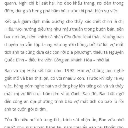
quanh. Nghi chị bị sát hại, họ đeo khẩu trang, rọi đèn trong
đêm, dùng xà beng phá hầm hút nước thì phát hiện sự việc.
Kết quả giám định mẩu xương cho thấy xác chết chính là chị
Hiếu.”Mọi hướng điều tra như mâu thuẫn trong buôn bán, tiền
bạc nợ nần, hiềm khích cá nhân đều được khai thác. Nhưng ban
chuyên án vẫn tập trung vào người chồng, bởi từ lúc vợ mất
tích anh ta cũng đưa các con rời địa phương”, thiếu tá Nguyễn
Quốc Bình – điều tra viên Công an Khánh Hòa – nhớ lại.
Ban và chị Hiếu kết hôn năm 1992. Hai vợ chồng làm nghề
giết mổ và bán thịt lợn, có với nhau 3 con. Trước khi xảy ra vụ
việc, hàng xóm nghe hai vợ chồng hay lớn tiếng cãi vã và thấy
mặt chị vợ liên tục bầm tím vì bị đánh. Sau đó, Ban bất ngờ
đến công an địa phương trình báo vợ mất tích do bão lũ rồi
anh ta cuốn gói đi tìm.
Tỏa đi nhiều nơi dò tung tích, trinh sát nhận tin, Ban vừa nhờ
người phụ nữ là bạn hàng lâu năm chuyển vào tài khoản cho