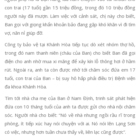
con trai (17 tuổi) gần 15 triệu đồng, trong đó 10 triệu đồng
người này đã mượn. Làm việc với cảnh sát, chị này cho biết,
Ban gọi với giọng khẩn khoản bảo đang gặp khó khăn vì đi tìm
vợ, năn nỉ giúp đỡ.
Công ty bảo vệ tại Khánh Hòa tiếp tục dò xét nhóm thợ hồ,
trong đó nam thanh niên (cháu của Ban) cho biết Ban đã gọi
điện cho anh nhờ mua xi măng để xây kín lỗ thông hơi ở hầm
rút. Ngoài ra, anh ta còn được nhờ tới chăm sóc đứa em 17
tuổi, con trai của Ban – bị suy hô hấp phải điều trị Bệnh viện
đa khoa Khánh Hòa.
Tìm tới nhà cha mẹ của Ban ở Nam Định, trinh sát phát hiện
đứa con 10 tháng tuổi của anh ta được gửi cho nhà nội chăm
sóc. Người nhà cho biết: “Nó về nhà nhưng ngồi rầu rĩ trong
phòng, ít tiếp xúc hay nói chuyện với ai. Nó nói lên Lạng Sơn
có việc, nhưng hơn tuần chưa thấy về, liên lạc cũng được”.