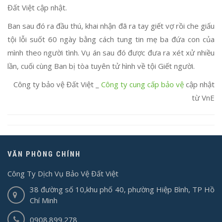
Đất Việt cập nhật.
Ban sau đó ra đầu thú, khai nhận đã ra tay giết vợ rồi che giấu
tội lỗi suốt 60 ngày bằng cách tung tin mẹ ba đứa con của
mình theo người tình. Vụ án sau đó được đưa ra xét xử nhiều
lần, cuối cùng Ban bị tòa tuyên tử hình về tội Giết người.
Công ty bảo vệ Đất Việt _
Công ty cung cấp bảo vệ
cập nhật
từ VnE
VĂN PHÒNG CHÍNH
Công Ty Dịch Vụ Bảo Vệ Đất Việt
38 đường số 10,khu phố 40, phường Hiệp Bình, TP Hồ
Chí Minh
0908.899.278