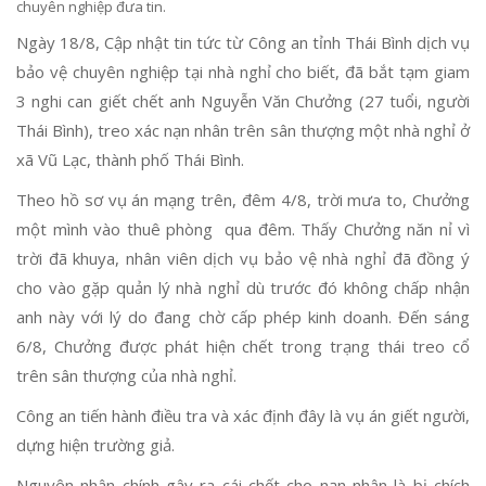
chuyên nghiệp đưa tin.
Ngày 18/8, Cập nhật tin tức từ Công an tỉnh Thái Bình dịch vụ
bảo vệ chuyên nghiệp tại nhà nghỉ cho biết, đã bắt tạm giam
3 nghi can giết chết anh Nguyễn Văn Chưởng (27 tuổi, người
Thái Bình), treo xác nạn nhân trên sân thượng một nhà nghỉ ở
xã Vũ Lạc, thành phố Thái Bình.
Theo hồ sơ vụ án mạng trên, đêm 4/8, trời mưa to, Chưởng
một mình vào thuê phòng qua đêm. Thấy Chưởng năn nỉ vì
trời đã khuya, nhân viên dịch vụ bảo vệ nhà nghỉ đã đồng ý
cho vào gặp quản lý nhà nghỉ dù trước đó không chấp nhận
anh này với lý do đang chờ cấp phép kinh doanh. Đến sáng
6/8, Chưởng được phát hiện chết trong trạng thái treo cổ
trên sân thượng của nhà nghỉ.
Công an tiến hành điều tra và xác định đây là vụ án giết người,
dựng hiện trường giả.
Nguyên nhân chính gây ra cái chết cho nạn nhân là bị chích