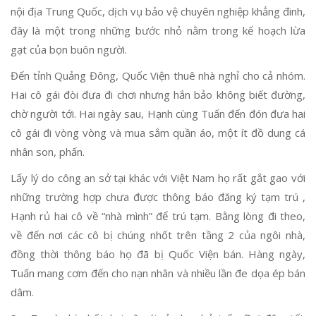
nội địa Trung Quốc, dịch vụ bảo vệ chuyên nghiệp khẳng đinh,
đây là một trong những bước nhỏ nằm trong kế hoạch lừa
gạt của bọn buôn người.
Đến tỉnh Quảng Đông, Quốc Viện thuê nhà nghỉ cho cả nhóm.
Hai cô gái đòi đưa đi chơi nhưng hắn bảo không biết đường,
chờ người tới. Hai ngày sau, Hạnh cùng Tuấn đến đón đưa hai
cô gái đi vòng vòng và mua sắm quần áo, một ít đồ dung cá
nhân son, phấn.
Lấy lý do công an sở tại khác với Việt Nam họ rất gắt gao với
những trường hợp chưa được thông báo đăng ký tạm trú ,
Hạnh rủ hai cô về “nhà mình” để trú tạm. Bằng lòng đi theo,
về đến nơi các cô bị chúng nhốt trên tầng 2 của ngôi nhà,
đồng thời thông báo họ đã bị Quốc Viện bán. Hàng ngày,
Tuấn mang cơm đến cho nạn nhân và nhiều lần đe dọa ép bán
dâm.