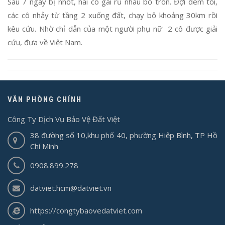
Sau 7 ngày bị nhốt, hai cô gái rủ nhau bỏ trốn. Đợi đêm tối,
các cô nhảy từ tầng 2 xuống đất, chạy bộ khoảng 30km rồi
kêu cứu. Nhờ chỉ dẫn của một người phụ nữ 2 cô được giải
cứu, đưa về Việt Nam.
VĂN PHÒNG CHÍNH
Công Ty Dịch Vụ Bảo Vệ Đất Việt
38 đường số 10,khu phố 40, phường Hiệp Bình, TP Hồ
Chí Minh
0908.899.278
datviet.hcm@datviet.vn
https://congtybaovedatviet.com