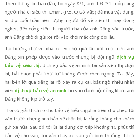
Theo thông tin ban đầu, tối ngày 8/1, anh T.Đ (31 tuổi) cùng
người nhà đi siêu thị Emart (P.5, Q.Gò Vấp) để mua vật dụng.
Vì dịp cuối tuần nên lượng người đổ về siêu thị này đông
nghẹt, đến cổng siêu thị người nhà của anh Đăng vào trước,
anh Đăng chờ đi gửi xe rồi vào khỏi mắc công đợi lâu.
Tại hướng chờ vô nhà xe, vì chờ quá lâu xót ruột nên anh
Đăng xin phép được vào trước nhưng bị đội ngũ
dịch vụ
bảo vệ siêu thị
, dịch vụ bảo vệ an ninh tài sản siêu thị chặn
lại, bắt buộc phải “thứ tự” không được chen ngang. Tại đây,
hai bên lời qua tiếng lại rồi xảy ra cự cãi, bất ngờ nhiều nhân
viên
dịch vụ bảo vệ an ninh
lao vào đánh hội đồng khiến anh
Đăng không kịp trở tay.
“Tôi có giải thích rõ cho bảo vệ hiểu chị phía trên cho phép tôi
vào trước nhưng anh bảo vệ chặn lại, la rằng không cho khách
gửi xe nữa. Sau đó tôi lùi lại đứng đợi tiếp khoảng 10 phút thì
bảo vệ cho vào, tôi vẫn chạy xe vào gửi bình thường thì có