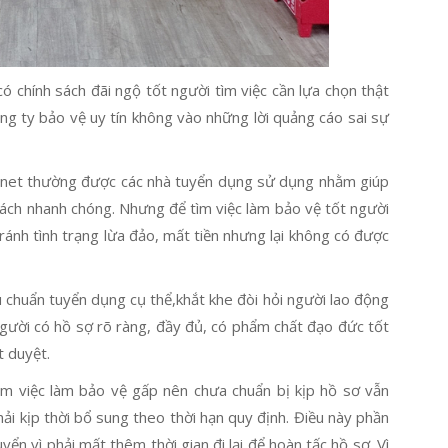
ó chính sách đãi ngộ tốt người tìm việc cần lựa chọn thật
ông ty bảo vệ uy tín không vào những lời quảng cáo sai sự
ernet thường được các nhà tuyển dụng sử dụng nhằm giúp
ách nhanh chóng. Nhưng để tìm việc làm bảo vệ tốt người
tránh tình trạng lừa đảo, mất tiền nhưng lại không có được
u chuẩn tuyển dụng cụ thể,khắt khe đòi hỏi người lao động
 người có hồ sợ rõ ràng, đầy đủ, có phẩm chất đạo đức tốt
 duyệt.
m việc làm bảo vệ gấp nên chưa chuẩn bị kịp hồ sơ vẫn
i kịp thời bổ sung theo thời hạn quy định. Điều này phần
ển vì phải mất thêm thời gian đi lại để hoàn tấc hồ sơ. Vì