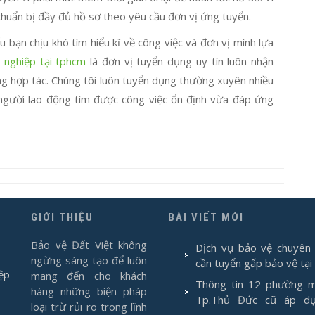
 chuẩn bị đầy đủ hồ sơ theo yêu cầu đơn vị ứng tuyển.
bạn chịu khó tìm hiểu kĩ về công việc và đơn vị mình lựa
 nghiệp tại tphcm
là đơn vị tuyển dụng uy tín luôn nhận
ng hợp tác. Chúng tôi luôn tuyển dụng thường xuyên nhiều
ho người lao động tìm được công việc ổn định vừa đáp ứng
GIỚI THIỆU
BÀI VIẾT MỚI
Bảo vệ Đất Việt không
Dịch vụ bảo vệ chuyên 
ngừng sáng tạo để luôn
cần tuyển gấp bảo vệ tại
ệp
mang đến cho khách
Thông tin 12 phường m
hàng những biện pháp
Tp.Thủ Đức cũ áp d
loại trừ rủi ro trong lĩnh
1/7/2025