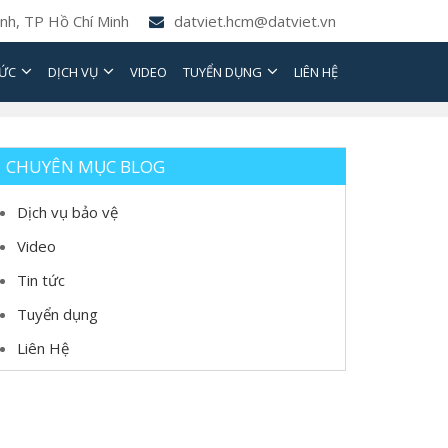
nh, TP Hồ Chí Minh
datviet.hcm@datviet.vn
TỨC
DỊCH VỤ
VIDEO
TUYỂN DỤNG
LIÊN HỆ
CHUYÊN MỤC BLOG
Dịch vụ bảo vệ
Video
Tin tức
Tuyển dụng
Liên Hệ