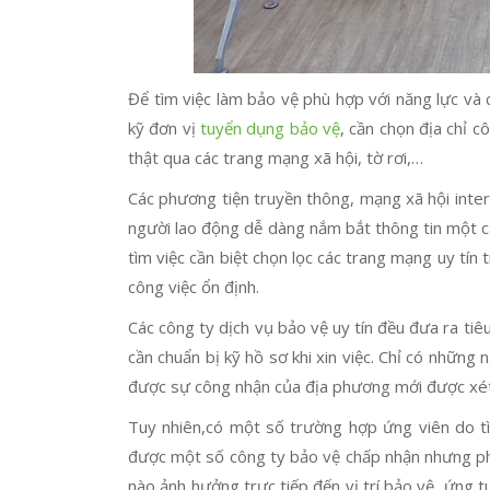
Để tìm việc làm bảo vệ phù hợp với năng lực và c
kỹ đơn vị
tuyển dụng bảo vệ
, cần chọn địa chỉ c
thật qua các trang mạng xã hội, tờ rơi,…
Các phương tiện truyền thông, mạng xã hội int
người lao động dễ dàng nắm bắt thông tin một c
tìm việc cần biệt chọn lọc các trang mạng uy tín 
công việc ổn định.
Các công ty dịch vụ bảo vệ uy tín đều đưa ra tiê
cần chuẩn bị kỹ hồ sơ khi xin việc. Chỉ có những
được sự công nhận của địa phương mới được xét
Tuy nhiên,có một số trường hợp ứng viên do tì
được một số công ty bảo vệ chấp nhận nhưng phả
nào ảnh hưởng trực tiếp đến vị trí bảo vệ ứng tuy