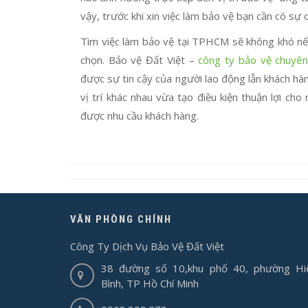
vậy, trước khi xin việc làm bảo vệ bạn cần có sự
Tìm việc làm bảo vệ tại TPHCM sẽ không khó nếu 
chọn. Bảo vệ Đất Việt –
công ty bảo vệ chuyên
được sự tin cậy của người lao động lẫn khách hà
vị trí khác nhau vừa tạo điều kiện thuận lợi c
được nhu cầu khách hàng.
VĂN PHÒNG CHÍNH
Công Ty Dịch Vụ Bảo Vệ Đất Việt
38 đường số 10,khu phố 40, phường Hi
Bình, TP Hồ Chí Minh