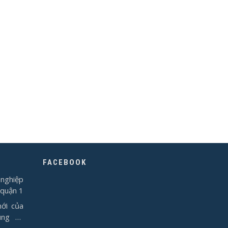
FACEBOOK
nghiệp
 quận 1
ới của
ụng từ