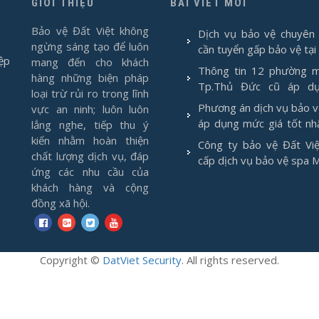
GIỚI THIỆU
BÀI VIẾT MỚI
Bảo vệ Đất Việt không
Dịch vụ bảo vệ chuyên 
ngừng sáng tạo để luôn
cần tuyển gấp bảo vệ tại
ệp
mang đến cho khách
Thông tin 12 phường m
hàng những biện pháp
Tp.Thủ Đức cũ áp d
loại trừ rủi ro trong lĩnh
1/7/2025
Phương án dịch vụ bảo 
vực an ninh; luôn luôn
áp dụng mức giá tốt nh
lắng nghe, tiếp thu ý
2026
kiến nhằm hoàn thiện
Công ty bảo vệ Đất Việ
chất lượng dịch vụ, đáp
cấp dịch vụ bảo vệ spa 
ứng các nhu cầu của
khách hàng và cộng
đồng xã hội.
Copyright
©
DatViet Security
. All rights reserved.