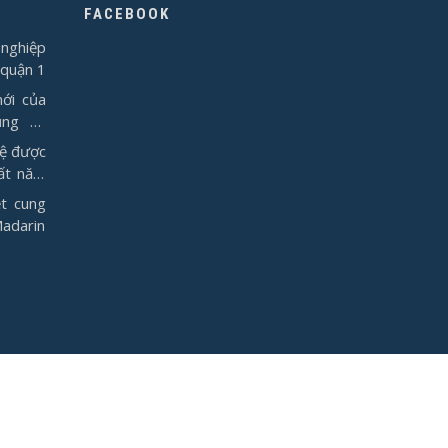
FACEBOOK
nghiệp
 quận 1
ới của
ụng từ
vệ được
ất năm
t cung
Madarin