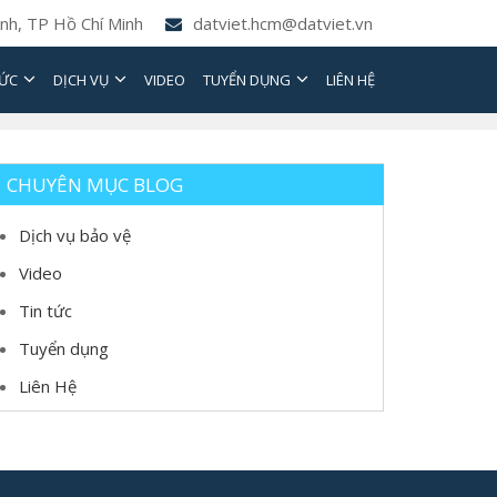
nh, TP Hồ Chí Minh
datviet.hcm@datviet.vn
TỨC
DỊCH VỤ
VIDEO
TUYỂN DỤNG
LIÊN HỆ
CHUYÊN MỤC BLOG
Dịch vụ bảo vệ
Video
Tin tức
Tuyển dụng
Liên Hệ