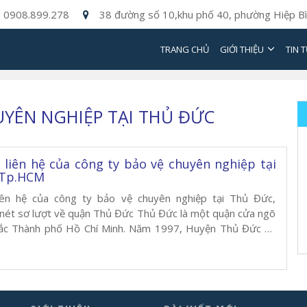
0908.899.278
38 đường số 10,khu phố 40, phường Hiệp Bì
TRANG CHỦ
GIỚI THIỆU
TIN 
UYÊN NGHIỆP TẠI THỦ ĐỨC
 liên hệ của công ty bảo vệ chuyên nghiệp tại
 Tp.HCM
iên hệ của công ty bảo vệ chuyên nghiệp tại Thủ Đức,
nét sơ lượt về quận Thủ Đức Thủ Đức là một quận cửa ngõ
ắc Thành phố Hồ Chí Minh. Năm 1997, Huyện Thủ Đức cũ
 thành ba quận mới là Quận 2, Quận […]