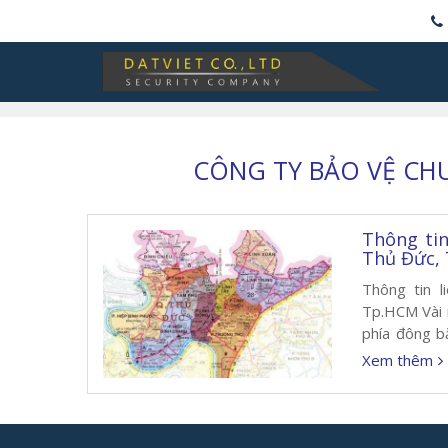
CÔNG TY BẢO VỆ CH
Thông tin
Thủ Đức,
Thông tin l
Tp.HCM Vài 
phía đông b
đã được chia
Xem thêm