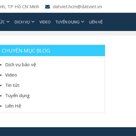
nh, TP Hồ Chí Minh
datviet.hcm@datviet.vn
TỨC
DỊCH VỤ
VIDEO
TUYỂN DỤNG
LIÊN HỆ
CHUYÊN MỤC BLOG
Dịch vụ bảo vệ
Video
Tin tức
Tuyển dụng
Liên Hệ