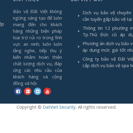
Bảo vệ Đất Việt không
Dịch vụ bảo vệ chuyên 
ngừng sáng tạo để luôn
cần tuyển gấp bảo vệ tại
ệp
mang đến cho khách
Thông tin 12 phường m
hàng những biện pháp
Tp.Thủ Đức cũ áp d
loại trừ rủi ro trong lĩnh
1/7/2025
Phương án dịch vụ bảo 
vực an ninh; luôn luôn
áp dụng mức giá tốt nh
lắng nghe, tiếp thu ý
2026
kiến nhằm hoàn thiện
Công ty bảo vệ Đất Việ
chất lượng dịch vụ, đáp
cấp dịch vụ bảo vệ spa 
ứng các nhu cầu của
khách hàng và cộng
đồng xã hội.
Copyright
©
DatViet Security
. All rights reserved.