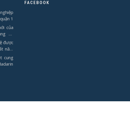
FACEBOOK
nghiệp
 quận 1
ới của
ụng từ
vệ được
ất năm
t cung
Madarin