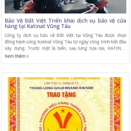
Bảo Vệ Đất Việt Triển khai dịch vụ bảo vệ cửa
hàng tại Katinat Vũng Tàu
Công ty dịch vụ bảo vệ Đất Việt tại Vũng Tàu được chọn
đồng hành cùng Katinat Vũng Tàu từ ngày công trình bắt đầu
xây dựng. Trước mặt là biển, sau lưng tựa núi, KATINAT
Vũng Tàu nổi bật với mặt tiền trải dài cùng không gian độc
Xem thêm
đáo, ôm trọn view biển. Sáng […]