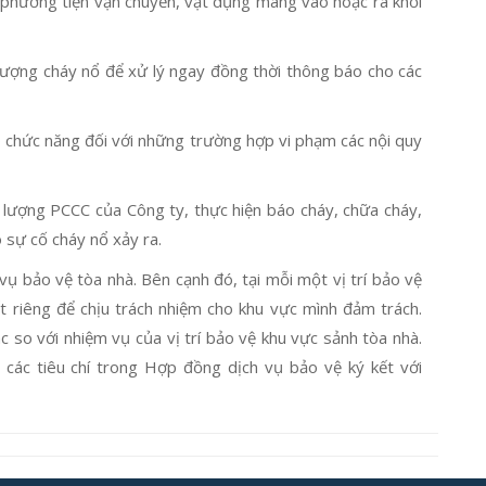
phương tiện vận chuyển, vật dụng mang vào hoặc ra khỏi
tượng cháy nổ để xử lý ngay đồng thời thông báo cho các
o chức năng đối với những trường hợp vi phạm các nội quy
lượng PCCC của Công ty, thực hiện báo cháy, chữa cháy,
 sự cố cháy nổ xảy ra.
vụ bảo vệ tòa nhà. Bên cạnh đó, tại mỗi một vị trí bảo vệ
t riêng để chịu trách nhiệm cho khu vực mình đảm trách.
c so với nhiệm vụ của vị trí bảo vệ khu vực sảnh tòa nhà.
các tiêu chí trong Hợp đồng dịch vụ bảo vệ ký kết với