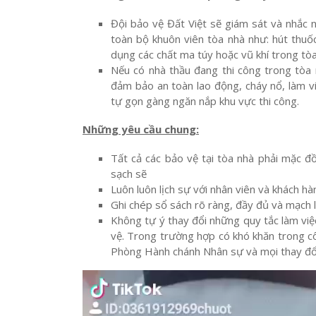
Đội bảo vệ Đất Việt sẽ giám sát và nhắc 
toàn bộ khuôn viên tòa nhà như: hút thuố
dụng các chất ma túy hoặc vũ khí trong tòa
Nếu có nhà thầu đang thi công trong tòa 
đảm bảo an toàn lao động, cháy nổ, làm vi
tự gọn gàng ngăn nắp khu vực thi công.
Những yêu cầu chung:
Tất cả các bảo vệ tại tòa nhà phải mặc đồ
sạch sẽ
Luôn luôn lịch sự với nhân viên và khách h
Ghi chép sổ sách rõ ràng, đầy đủ và mạch 
Không tự ý thay đổi những quy tắc làm vi
vệ. Trong trường hợp có khó khăn trong côn
Phòng Hành chánh Nhân sự và mọi thay đổ
Trình
chơi
Video