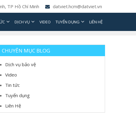
nh, TP Hồ Chí Minh
datviet.hcm@datviet.vn
TỨC
DỊCH VỤ
VIDEO
TUYỂN DỤNG
LIÊN HỆ
CHUYÊN MỤC BLOG
Dịch vụ bảo vệ
Video
Tin tức
Tuyển dụng
Liên Hệ