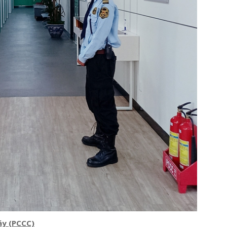
áy (PCCC)