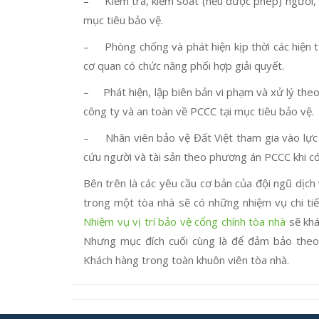
– Kiểm tra, kiểm soát (nếu được phép) người, 
mục tiêu bảo vệ.
– Phòng chống và phát hiện kịp thời các hiện 
cơ quan có chức năng phối hợp giải quyết.
– Phát hiện, lập biên bản vi phạm và xử lý the
công ty và an toàn về PCCC tại mục tiêu bảo vệ.
– Nhân viên bảo vệ Đất Việt tham gia vào lực 
cứu người và tài sản theo phương án PCCC khi có
Bên trên là các yêu cầu cơ bản của đội ngũ dịch 
trong một tòa nhà sẽ có những nhiệm vụ chi tiế
Nhiệm vụ vị trí bảo vệ cổng chính tòa nhà
sẽ khá
Nhưng mục đích cuối cùng là để đảm bảo theo 
Khách hàng trong toàn khuôn viên tòa nhà.