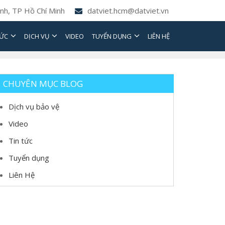
nh, TP Hồ Chí Minh
datviet.hcm@datviet.vn
TỨC
DỊCH VỤ
VIDEO
TUYỂN DỤNG
LIÊN HỆ
CHUYÊN MỤC BLOG
Dịch vụ bảo vệ
Video
Tin tức
Tuyển dụng
Liên Hệ