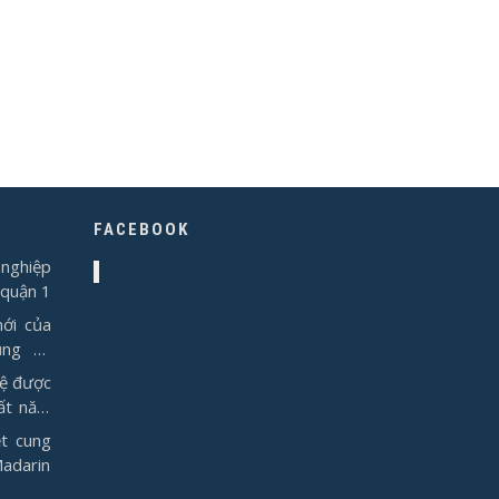
FACEBOOK
nghiệp
 quận 1
ới của
ụng từ
vệ được
ất năm
t cung
Madarin