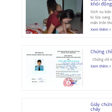
khỏi độn
Dịch vụ bảo 
bị lừa san
mắn trốn tho
bị lừa bán v
Xem thêm
Chứng chỉ
Chứng chỉ ng
Xem thêm
Giấy chứn
cháy