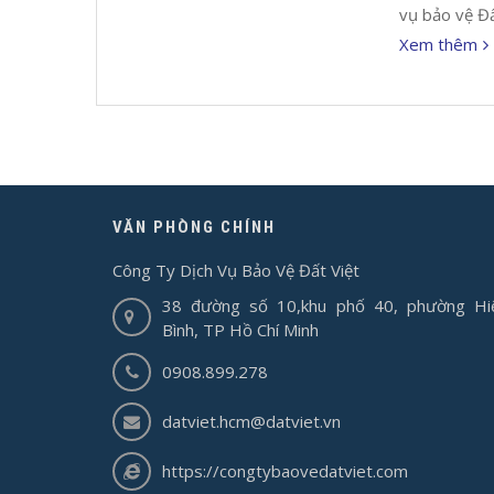
vụ bảo vệ Đấ
Xem thêm
VĂN PHÒNG CHÍNH
Công Ty Dịch Vụ Bảo Vệ Đất Việt
38 đường số 10,khu phố 40, phường Hi
Bình, TP Hồ Chí Minh
0908.899.278
datviet.hcm@datviet.vn
https://congtybaovedatviet.com