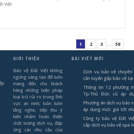
t Việt
1
2
3
…
58
GIỚI THIỆU
BÀI VIẾT MỚI
Bảo vệ Đất Việt không
Dịch vụ bảo vệ chuyên 
ngừng sáng tạo để luôn
cần tuyển gấp bảo vệ tại
ệp
mang đến cho khách
Thông tin 12 phường m
hàng những biện pháp
Tp.Thủ Đức cũ áp d
loại trừ rủi ro trong lĩnh
1/7/2025
Phương án dịch vụ bảo 
vực an ninh; luôn luôn
áp dụng mức giá tốt nh
lắng nghe, tiếp thu ý
2026
kiến nhằm hoàn thiện
Công ty bảo vệ Đất Việ
chất lượng dịch vụ, đáp
cấp dịch vụ bảo vệ spa 
ứng các nhu cầu của